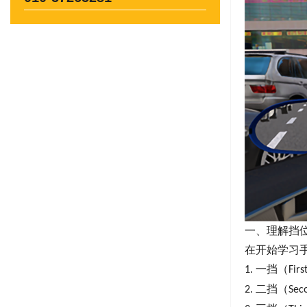
一、理解挡
在开始学习
一挡（
1.
Firs
二挡（
2.
Sec