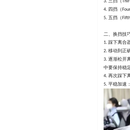
三挡（
3.
Thi
四挡（
4.
Fou
五挡（
5.
Fift
二、换挡技
踩下离合
1.
移动到正
2.
逐渐松开
3.
中要保持稳
再次踩下
4.
平稳加速
5.