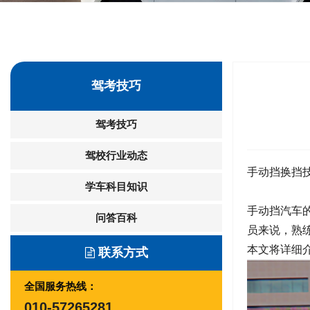
驾考技巧
驾考技巧
驾校行业动态
手动挡换挡
学车科目知识
手动挡汽车
问答百科
员来说，熟
本文将详细
联系方式
全国服务热线：
010-57265281