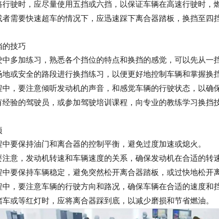
路行驶时，应尽量使用五挡或六挡，以保证车辆在高速行驶时，
或者需要快速超车的情况下，应迅速踩下离合器踏板，换挡至四
挡的技巧
驶中多加练习，熟悉各个挡位的特点和换挡的感觉，可以先从一
场地或安全的路段进行换挡练习，以便更好地控制车辆和掌握换
程中，要注意倾听发动机的声音，和感觉车辆的行驶状态，以确
有经验的驾驶员，或参加驾驶培训课程，向专业的教练学习换挡
项
程中要保持油门和离合器的控制平衡，避免过度加速或熄火。
要注意，发动机转速和车辆速度的关系，确保发动机在合适的转
程中要保持车辆稳定，避免突然松开离合器踏板，或过快地松开
程中，要注意车辆的行驶方向和路况，确保车辆在合适的速度和
堵车或等红灯时，应将离合器踩到底，以减少磨损和节省燃油。