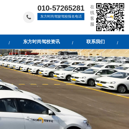
010-57265281
在
线
东方时尚驾驶驾校报名电话
客
服
东方时尚驾校资讯
联系我们