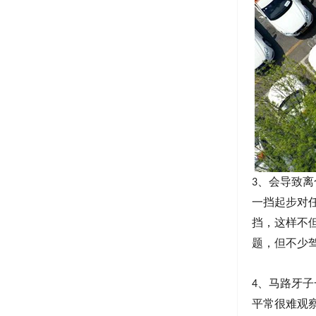
、
会导致离
3
一挡起步对
挡，这样不
题，但不少
、
马路牙子
4
平常很难观