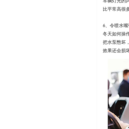
车辆灯光的
比平常高很
、
令喷水嘴
6
冬天如何操
把水泵憋坏
效果
还
会损