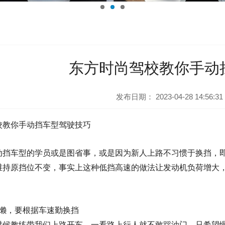
东方时尚驾校教你手动
发布日期：
2023-04-28 14:56:31
校教你手动挡车型驾驶技巧
动挡车型的
学员
或是图省事
，
或是因为新人上路不习惯于换挡，
维持原挡位不变
，
事实上这种低挡高速的做法让发动机负荷增大
懒，要根据车速勤换挡
时候教练带我们上路开
车
，一看路上行人就不敢踩油门，只希望