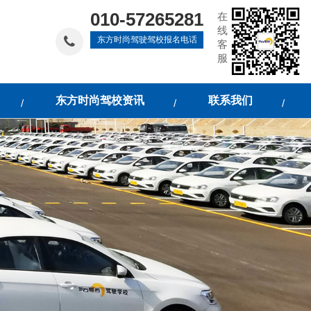
010-57265281
在
线
东方时尚驾驶驾校报名电话
客
服
东方时尚驾校资讯
联系我们