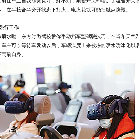
闪射让车主自我感觉良好，殊不知，频繁开关却增加了组合开关
多，在半接合半分开状态下打火，电火花就可能把触点烧毁。
强行工作
作
喷水嘴
，
东方时尚驾校教你手动挡车型驾驶技巧，在
当冬天气
，车主可以等待车发动以后，车辆温度上来被冻的喷水嘴冰化以
坏雨刷自身。