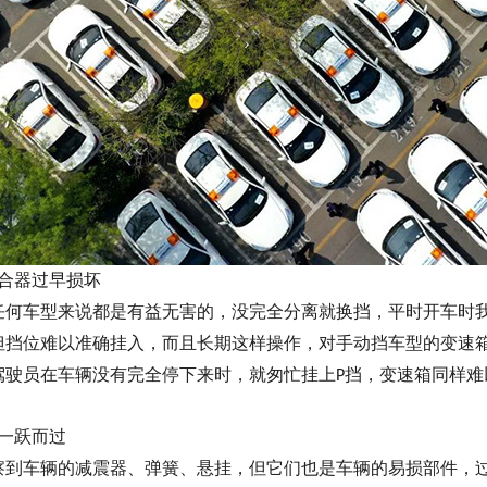
合器过早损坏
任何车型来说都是有益无害的
，
没完全分离就换挡
，
平时开车时
但挡位难以准确挂入，而且长期这样操作，对手动挡车型的变速
驾驶员在车辆没有完全停下来时，就匆忙挂上
挡，变速箱同样难
P
一跃而过
察到车辆的减震器、弹簧、悬挂，但它们也是车辆的易损部件
，