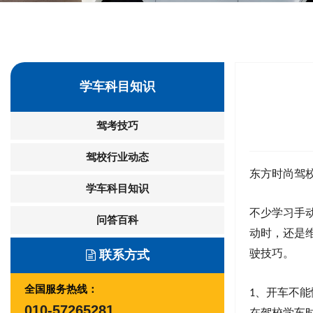
学车科目知识
驾考技巧
驾校行业动态
东方时尚驾
学车科目知识
不少
学习
手
问答百科
动时，还是
驶技巧。
联系方式
全国服务热线：
、
开车不能
1
010-57265281
在驾校
学车