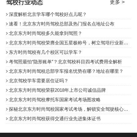
准，学了那么久终于要进行实践考
驾校行业动态
更多 >
于机考。准确的说，科目四是属于
路线及流程。
试了，信心满满备战科二，逢考必
深度解析北京学车哪个驾校好点儿呢？
科目三的，根据公安部123号，科
过。但也有些学员卡在科二的考
目三考试分为两项内容，除了路
速看！北京东方时尚驾校总部及热门报名点地址公布
试，这里分享一些学员科二考试心
考，增加了安全文明驾驶考试，
得体会，科二考试主要是心态，很
北京东方时尚驾校多久能拿到驾照？
多卡在科二的都是紧张或场地不
北京东方时尚驾校荣膺全国五星极称号，树立驾培行业新标杆
熟。
东方时尚驾校有几个校区可以学车？
考驾照最怕“隐形账单”？北京驾校科目四考试费用全解析
北京东方时尚驾校总部学车报名忧势在哪？地址在哪里？
北京驾校学车需要居住证吗？
北京东方时尚驾校荣获2018年上市公司诚信品牌
北京东方时尚驾校摩托车国家考试考场图攻略
探秘北京东方时尚驾校国家考试考场，解锁安全驾驶核心技能
北京东方时尚驾校获得交通行业先进集体证书