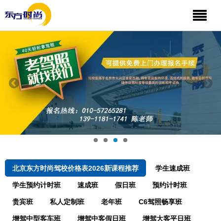
北京东方时尚驾校价格表2026新课程推荐
学生速成班
学生预约计时班
速成班
假日班
预约计时班
贵宾班
私人定制班
老年班
C6驾照畅享班
增驾中型客车班
增驾中客假日班
增驾大客平日班