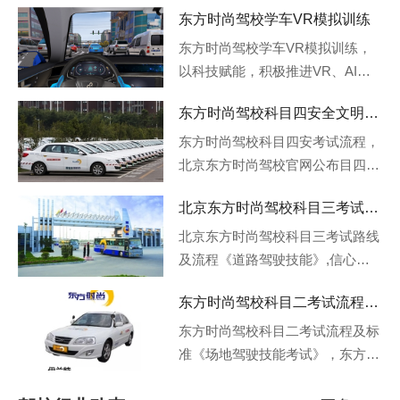
东方时尚驾校学车VR模拟训练
东方时尚驾校学车VR模拟训练，
以科技赋能，积极推进VR、AI等
技术在驾培行业的应用，开展新能
东方时尚驾校科目四安全文明驾驶考试流程
源智能训练车及全智能化驾驶培训
的研究和产业化探索，打造素质教
东方时尚驾校科目四安考试流程，
育、高效便捷、节能环保的新一代
北京东方时尚驾校官网公布目四安
智慧驾培模式。
全文明驾驶考试流程，科目四又称
北京东方时尚驾校科目三考试路线及流程
安全文明驾驶常识考试、驾驶员理
论考试。科目四考试内容考试试卷
北京东方时尚驾校科目三考试路线
由50道题组成，题目以案例、图
及流程《道路驾驶技能》,信心满
片、动画、安全文明驾驶操作要
满，考神附体，逢考必过，提前了
东方时尚驾校科目二考试流程及标准
求、恶劣气象和复杂道路条件下的
解科三，轻松应对考试。今天分享
安全驾驶知识、爆胎等紧急情况下
北京东方时尚驾校科目三考试路线
东方时尚驾校科目二考试流程及标
的临危处置方法以及发生交通事故
及流程。而科三的考试分为安全文
准《场地驾驶技能考试》，东方时
后的处置知识等内容为主，满分10
明驾驶常识和道路驾驶技能，我们
尚驾校科目二考试流程及合格标
0分，90分合格，和科目一同样属
主要了解一下道路驾驶技能的考试