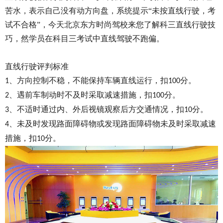
苦水，表示自己没有动方向盘，系统提示“未按直线行驶，考
试不合格”，今天北京东方时尚驾校来您了解科三直线行驶技
巧，然学员在科目三考试中直线驾驶不跑偏。
直线行驶评判标准
、方向控制不稳，不能保持车辆直线运行，扣
分。
1
100
、遇前车制动时不及时采取减速措施，扣
分。
2
100
、不适时通过内、外后视镜观察后方交通情况，扣
分。
3
10
、未及时发现路面障碍物或发现路面障碍物未及时采取减速
4
措施，扣
分。
10