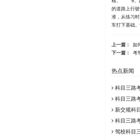
格。 6、
的道路上行
准，从练习时
车打下基础。www
上一篇：
如
下一篇：
考
热点新闻
科目三路考
科目三路考
新交规科
科目三路
驾校科目