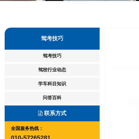
驾考技巧
驾考技巧
驾校行业动态
学车科目知识
问答百科
联系方式
全国服务热线：
010-57265281