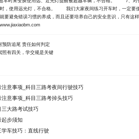
超车时未变换使用远、近光灯提醒被超越车辆，不合格。 7、对
驶时，使用远光灯，不合格。 我们大家夜间练习开车时，一定要使
就要避免错误习惯的养成，而且还要培养自己的安全意识，只有这
.jiaxiaobm.com
何预防追尾 责任如何判定
驾照有四关，学交规是关键
注意事项_科目三路考夜间行驶技巧
注意事项_科目三路考掉头技巧
目三大路考试技巧
考起步须知
三学车技巧：直线行驶