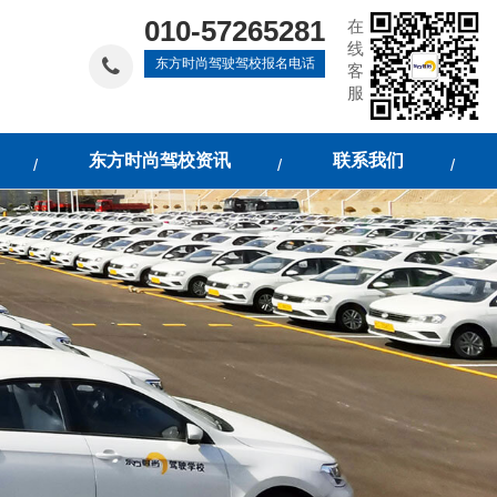
010-57265281
在
线
东方时尚驾驶驾校报名电话
客
服
东方时尚驾校资讯
联系我们