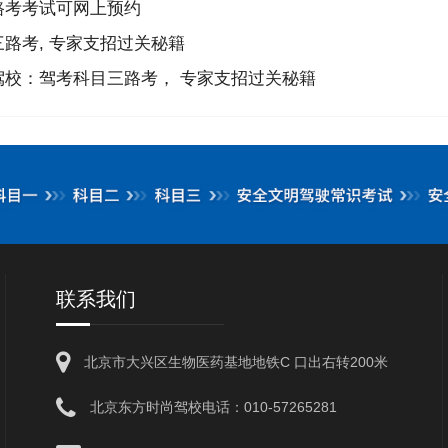
路考考试可网上预约
路考, 专家支招过关秘籍
校：驾考科目三路考， 专家支招过关秘籍
联系我们
北京市大兴区生物医药基地地铁C 口出右转200米
北京东方时尚驾校电话：010-57265281