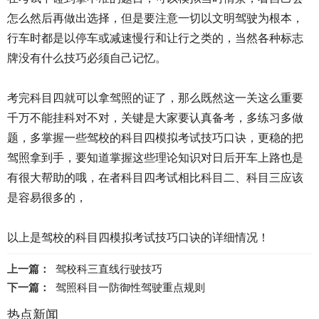
怎么然后再做出选择，但是要注意一切以文明驾驶为根本，
行车时都是以停车或减速慢行和让行之类的，当然各种标志
牌没有什么技巧必须自己记忆。
考完科目四就可以拿驾照的证了，那么既然这一关这么重要
千万不能挂科对不对，关键是大家要认真备考，多练习多做
题，多掌握一些
驾校的科目四模拟考试技巧口诀，
更稳的把
驾照拿到手，要知道掌握这些理论知识对日后开车上路也是
有很大帮助的哦，在者科目四考试相比科目二、科目三应该
是容易很多的，
以上是
驾校的科目四模拟
考试技巧口诀的详细情况！
上一篇：
驾校科三直线行驶技巧
下一篇：
驾照科目一防御性驾驶重点规则
热点新闻