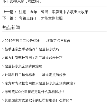
小于30厘米的，扣20分。
上一篇：
注意！今年，驾照、车牌迎来多项重大改革
下一篇：
弯路走好了，才能拿到驾照
热点新闻
2019年科目二扣分标准——坡道定点与起步
新手课堂之手动挡汽车坡道起步技巧
东方时尚驾校官网：科二坡道起步技巧
坡道起步怎么预防倒溜呢
针对科目二扣分标准——坡道定点与起步
东方时尚驾校官网提示坡道起步怎么预防倒溜？
考驾照600公里新规定是什么真相解析？
其他国家对饮酒驾车的处罚标准是什么样的？