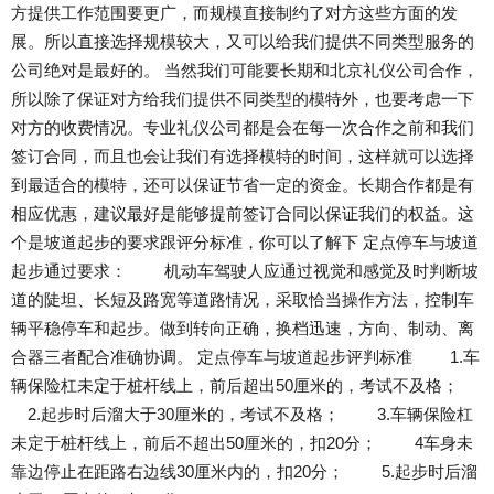
方提供工作范围要更广，而规模直接制约了对方这些方面的发
展。所以直接选择规模较大，又可以给我们提供不同类型服务的
公司绝对是最好的。 当然我们可能要长期和北京礼仪公司合作，
所以除了保证对方给我们提供不同类型的模特外，也要考虑一下
对方的收费情况。专业礼仪公司都是会在每一次合作之前和我们
签订合同，而且也会让我们有选择模特的时间，这样就可以选择
到最适合的模特，还可以保证节省一定的资金。长期合作都是有
相应优惠，建议最好是能够提前签订合同以保证我们的权益。这
个是坡道起步的要求跟评分标准，你可以了解下 定点停车与坡道
起步通过要求： 机动车驾驶人应通过视觉和感觉及时判断坡
道的陡坦、长短及路宽等道路情况，采取恰当操作方法，控制车
辆平稳停车和起步。做到转向正确，换档迅速，方向、制动、离
合器三者配合准确协调。 定点停车与坡道起步评判标准 1.车
辆保险杠未定于桩杆线上，前后超出50厘米的，考试不及格；
2.起步时后溜大于30厘米的，考试不及格； 3.车辆保险杠
未定于桩杆线上，前后不超出50厘米的，扣20分； 4车身未
靠边停止在距路右边线30厘米内的，扣20分； 5.起步时后溜