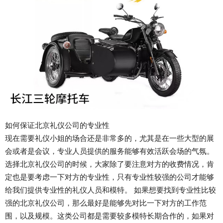
如何保证北京礼仪公司的专业性
现在需要礼仪小姐的场合还是非常多的，尤其是在一些大型的展
会或者是会议，专业人员提供的服务能够有效活跃会场的气氛。
选择北京礼仪公司的时候，大家除了要注意对方的收费情况，肯
定也是要考虑一下对方的专业性，只有专业性较强的公司才能够
给我们提供专业性的礼仪人员和模特。 如果想要找到专业性比较
强的北京礼仪公司，那么最好是能够先对比一下对方的工作范
围，以及规模。这类公司都是需要较多模特长期合作的，如果对