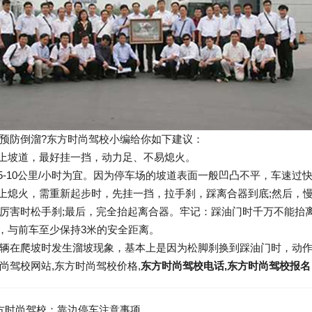
预防倒溜?东方时尚驾校小编给你如下建议：
子上坡道，最好挂一挡，动力足、不易熄火。
在5-10公里/小时为宜。因为停车场的坡道表面一般凹凸不平，车速
道上熄火，需重新起步时，先挂一挡，拉手刹，踩离合器到底;然后，
厉害时松手刹;最后，完全抬起离合器。牢记：踩油门时千万不能抬
时，与前车至少保持3米的安全距离。
在爬坡时发生溜坡现象，基本上是因为松脚刹换到踩油门时，动作过慢。文章
尚驾校网站,东方时尚驾校价格,
东方时尚驾校电话,东方时尚驾校报名
方时尚驾校：靠边停车注意事项