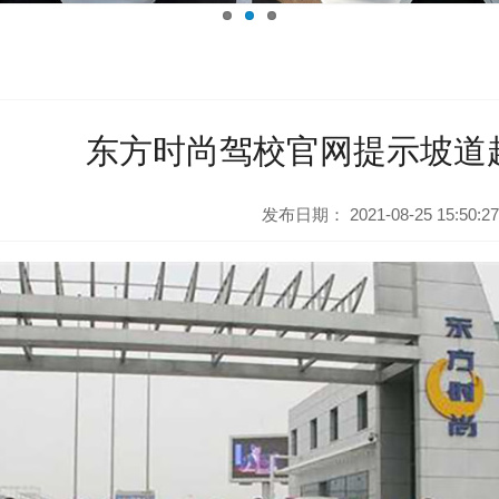
东方时尚驾校官网提示坡道
发布日期：
2021-08-25 15:50:27