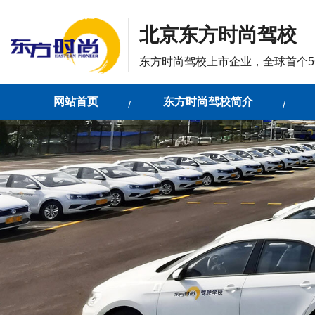
北京东方时尚驾校
东方时尚驾校上市企业，全球首个5
网站首页
东方时尚驾校简介