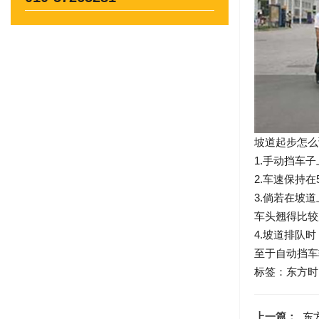
坡道起步怎么
1.手动挡车
2.车速保持
3.倘若在坡
车头翘得比较
4.坡道排队
至于自动挡车辆
标签：东方时
上一篇：
东