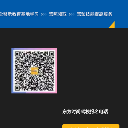
东方时尚驾校报名电话