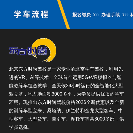
北京东方时尚驾校是一家专业的北京学车驾校，利用先
进的VR、AI等技术，全球首个运用5G+VR模拟器与智
能教练车组合教学、全天候24小时运行的全智能化大型
驾驶基，地占地面积3000多平，为学员提供优质的学车
环境。现推出东方时尚驾校价格2026全新优惠以及全新
的训练车型宝来、桑塔纳、伊兰特和金龙大型客车、中
型客车、大型货车、牵引车、摩托车等共3000多部，供
学员选择。