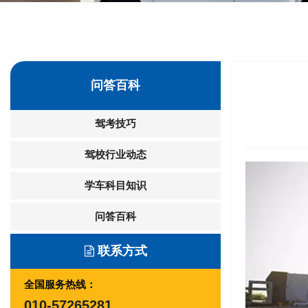
问答百科
驾考技巧
驾校行业动态
学车科目知识
问答百科
联系方式
全国服务热线：
010-57265281