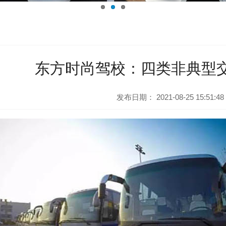
东方时尚驾校：四类非典型
发布日期：
2021-08-25 15:51:48