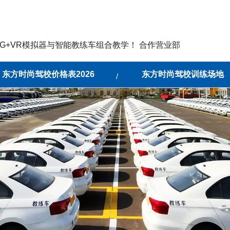
G+VR模拟器与智能教练车组合教学！ 合作营业部
东方时尚驾校价格表2026
东方时尚驾校训练场地