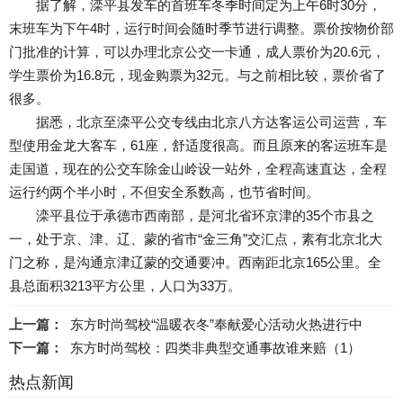
据了解，滦平县发车的首班车冬季时间定为上午6时30分，
末班车为下午4时，运行时间会随时季节进行调整。票价按物价部
门批准的计算，可以办理北京公交一卡通，成人票价为20.6元，
学生票价为16.8元，现金购票为32元。与之前相比较，票价省了
很多。
据悉，北京至滦平公交专线由北京八方达客运公司运营，车
型使用金龙大客车，61座，舒适度很高。而且原来的客运班车是
走国道，现在的公交车除金山岭设一站外，全程高速直达，全程
运行约两个半小时，不但安全系数高，也节省时间。
滦平县位于承德市西南部，是河北省环京津的35个市县之
一，处于京、津、辽、蒙的省市“金三角”交汇点，素有北京北大
门之称，是沟通京津辽蒙的交通要冲。西南距北京165公里。全
县总面积3213平方公里，人口为33万。
上一篇：
东方时尚驾校“温暖衣冬”奉献爱心活动火热进行中
下一篇：
东方时尚驾校：四类非典型交通事故谁来赔（1）
热点新闻