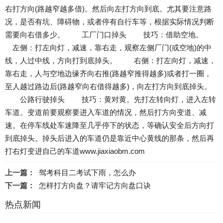
右打方向(路越窄越多借)。然后向左打方向到底。尤其要注意路
况，是否有坑、障碍物，或者停有自行车等，根据实际情况判断
需要向右借多少。 工厂门口掉头 技巧：借助空地。
左侧：打左向灯，减速，靠右走，观察左侧厂门(或空地)的中
线，人过中线，方向打到底掉头。 右侧：打左向灯，减速，
靠右走，人与空地边缘齐向右推(路越窄推得越多)或者打一圈，
至人越过路边后(路越窄向右借得越多)，向左打方向到底掉头。
公路行驶掉头 技巧：黄对黄。先打左转向灯，进入左转
车道。变道前要观察要进入车道的情况，然后打方向变道、减
速。在停车线处车速降至几乎停下的状态，等确认安全后方向打
到底掉头。掉头后进入的车道仍是靠近中心黄线的那条，然后再
打右灯变进自己的车道www.jiaxiaobm.com
上一篇：
驾考科目二考试下雨，怎么办
下一篇：
怎样打方向盘？请牢记方向盘口诀
热点新闻