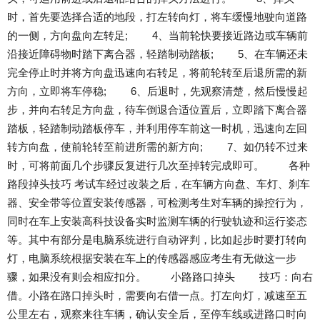
时，首先要选择合适的地段，打左转向灯，将车缓慢地驶向道路
的一侧，方向盘向左转足; 4、当前轮快要接近路边或车辆前
沿接近障碍物时踏下离合器，轻踏制动踏板; 5、在车辆还未
完全停止时并将方向盘迅速向右转足，将前轮转至后退所需的新
方向，立即将车停稳; 6、后退时，先观察清楚，然后慢慢起
步，并向右转足方向盘，待车倒退合适位置后，立即踏下离合器
踏板，轻踏制动踏板停车，并利用停车前这一时机，迅速向左回
转方向盘，使前轮转至前进所需的新方向; 7、如仍转不过来
时，可将前面几个步骤反复进行几次至掉转完成即可。 各种
路段掉头技巧 考试车经过改装之后，在车辆方向盘、车灯、刹车
器、安全带等位置安装传感器，可检测考生对车辆的操控行为，
同时在车上安装高科技设备实时监测车辆的行驶轨迹和运行姿态
等。其中有部分是电脑系统进行自动评判，比如起步时要打转向
灯，电脑系统根据安装在车上的传感器感应考生有无做这一步
骤，如果没有则会相应扣分。 小路路口掉头 技巧：向右
借。小路在路口掉头时，需要向右借一点。打左向灯，减速至五
公里左右，观察来往车辆，确认安全后，至停车线或进路口时向