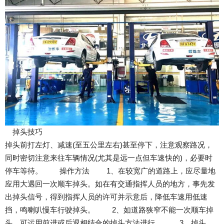
掉头技巧
掉头前打左灯、减速(至五公里左右)甚至停下，注意观察路况，
同时密切注意来往车辆情况(尤其是远一点但车速快的)，必要时
停车等待。 操作方法 1、在较宽广的道路上，应尽量地
应用大遇回一次顺车掉头。如在有交通指挥人员的地方，事先发
出掉头信号，得到指挥人员的许可并示意后，降低车速用低速
挡，鸣喇叭慢车行驶掉头。 2、如道路狭窄不能一次顺车掉
头，可运用前进或后退相结合的掉头方法进行。 3、掉头