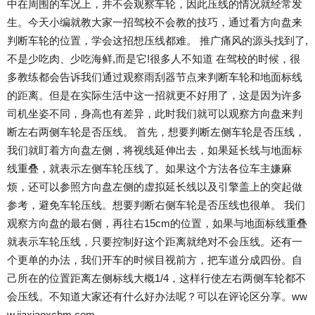
中在周围的车况上，并不会观察车轮，因此压线的情况就经常发
生。今天小编就教大家一招驾校不会教的技巧，通过看方向盘来
判断车轮的位置，学会这招想压线都难。 推广痛风的源头找到了,
不是少吃肉、少吃海鲜,而是它!很多人不知道 在驾校的时候，很
多教练都会告诉我们通过观察雨刮器节点来判断车轮和地面标线
的距离。但是在实际生活中这一招就更不好用了，这是因为许多
司机坐姿不同，身高也有差异，此时我们就可以观察方向盘来判
断左右两侧车轮是否压线。 首先，想要判断左侧车轮是否压线，
我们就盯着方向盘左侧，将视线延伸出去，如果延长线与地面标
线重叠，就表示左侧车轮压线了。如果这个方法各位车主嫌麻
烦，还可以参照方向盘左侧的虚拟延长线以及引擎盖上的突起做
参考，避免车轮压线。想要判断右侧车轮是否压线也很单。 我们
观察方向盘的最右侧，再往右15cm的位置，如果与地面标线重叠
就表示车轮压线，只要控制好这个距离就绝对不会压线。还有一
个更单的办法，我们开车的时候目视前方，把车道分成四份。自
己所在的位置距离左侧标线大概1/4，这样行使左右两侧车轮都不
会压线。不知道大家还有什么好办法呢？可以在评论区分享。ww
w.jiaxiaoxcbm.com