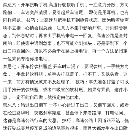
禁忌六：开车接听手机 高速行驶接听手机，一注意力分散，方向
跑偏，二车速突然减慢，易引起后车追尾。 即使是用耳机，也有
同样问题。 技巧：上高速前把手机开到静音状态。因为听着铃声
响不去接，心情会很急躁，注意力不集中影响开车。开到静音状
态，到休息站时，再拿出手机给来电一一回复。高速公路是全封
闭的，即使家中遇到急事，也不可能立刻掉头，还是要到下一个
出口再返回的。所以不必急于在路上接电话。再一个方法是指定
一位乘员专给你接电话。
禁忌七：开车拧饮料瓶盖 开车时口渴了，要喝饮料，一手扶方向
盘，一手拿起饮料瓶，单手去拧瓶盖子。拧不开，又低头看，这
一来，前方有情况就来不及处理了。 技巧：事先准备好盖子可以
用手推开的饮料瓶，或者带吸管的饮料瓶。如果有乘员，这件小
事，一定不能自己做，就指定由他供水。
禁忌八：错过出口倒车 一不小心错过了出口，又倒车回来，或者
在经过路牌时，突然刹车减速，甚至停下来看路牌、打电话问。
这都是高速公路行车的大忌。 技巧：高速公路上因道路不熟，低
速行驶或突然停车造成的追尾事故很多，而且大都发生在出口附