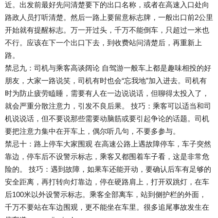
近。出发前最好先问清楚要下的出口名称，或者在高速入口处向
路政人员打听清楚。然后一路上要留意标志牌，一般出口前2公里
开始就有提醒标志。万一开过头，千万不能倒车，只超过一米也
不行。应该在下一个出口下去，到收费站问清楚后，再重新上
路。
禁忌九：司机与乘客高谈阔论 自驾游一般车上都是趣味相投的好
朋友，大家一路说笑，司机有时也会“忘我地”加入进去。司机有
时为防止疲劳瞌睡，需要有人在一边说说话，但聊得太投入了，
就会严重分散注意力，引发不良后果。 技巧：乘客可以适当和司
机说说话，但不要说那些需要动脑筋或要引起争论的话题。司机
要把注意力集中在开车上，偶尔听几句，不要多参与。
禁忌十：路上停车大家围观 在高速公路上遇故障停车，车子突然
靠边，停车后不设警示标志，乘客又都围着车子看，这是非常危
险的。 技巧：遇到故障，如果车还能开动，要确认后车有足够的
安全距离，再打转向灯靠边，停在硬路肩上，打开双跳灯，在车
后100米以外设警示标志。乘客全部离车，站到侧护栏的外面，
千万不要站在车边围观，更不能坐在车里。很多追尾事故发生在