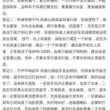
否正常。如果有漏气，要立即修补。一旦行驶中发生爆胎，不能
急踩刹车，这样车子容易打横失控。要紧握方向盘，逐渐减速靠
边。
禁忌二：时速快慢不均 高速公路就该高速行驶，但速度快了，新
手会紧张，方向也会跑偏，易引发事故。但是慢了，尤其是正常
路况下低于80公里/小时，容易给快速上来的后车造成视觉错误而
发生追尾。 技巧：在上高速前，就给自己规定一个时速，这也为
今后高速公路行驶，奠定一个“个性速度”。建议新手初次上高
速，正常路况下保持90-100码，如果只能低于80码的，建议还是
走普通公路。另外，尽量在车行道内行驶，不要长时间占用超车
道。
禁忌三：不声不响超车 高速公路超车是必然的。但很多新手缺乏
经验，超车时忘记打转向灯，或一打灯还未仔细瞭望，就开始超
车了。这有两大危险：一是前车也许正要超车，也靠了出来，二
是后车距离太近或正想超车，互相抢道，发生碰撞。 技巧：超车
前一定要前后看清楚再动手。尤其是超越大货车时，一定要确认
前车已经知道了你的意图。先打转向灯，连续摁喇叭，必要时打
远光灯示意。开始超车了就要果断，返回行车道时要看一下后视