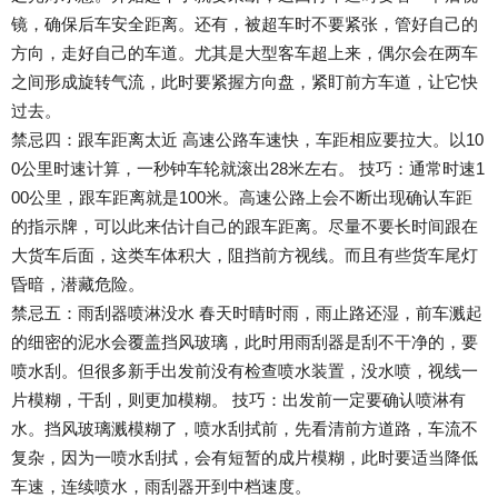
镜，确保后车安全距离。还有，被超车时不要紧张，管好自己的
方向，走好自己的车道。尤其是大型客车超上来，偶尔会在两车
之间形成旋转气流，此时要紧握方向盘，紧盯前方车道，让它快
过去。
禁忌四：跟车距离太近 高速公路车速快，车距相应要拉大。以10
0公里时速计算，一秒钟车轮就滚出28米左右。 技巧：通常时速1
00公里，跟车距离就是100米。高速公路上会不断出现确认车距
的指示牌，可以此来估计自己的跟车距离。尽量不要长时间跟在
大货车后面，这类车体积大，阻挡前方视线。而且有些货车尾灯
昏暗，潜藏危险。
禁忌五：雨刮器喷淋没水 春天时晴时雨，雨止路还湿，前车溅起
的细密的泥水会覆盖挡风玻璃，此时用雨刮器是刮不干净的，要
喷水刮。但很多新手出发前没有检查喷水装置，没水喷，视线一
片模糊，干刮，则更加模糊。 技巧：出发前一定要确认喷淋有
水。挡风玻璃溅模糊了，喷水刮拭前，先看清前方道路，车流不
复杂，因为一喷水刮拭，会有短暂的成片模糊，此时要适当降低
车速，连续喷水，雨刮器开到中档速度。