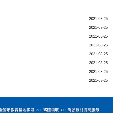
2021-08-25
2021-08-25
2021-08-25
2021-08-25
2021-08-25
2021-08-25
2021-08-25
2021-08-25