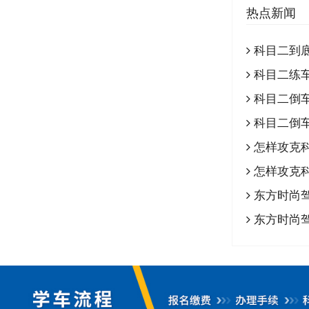
热点新闻
科目二到
科目二练车
科目二倒
科目二倒
怎样攻克
怎样攻克
东方时尚
东方时尚