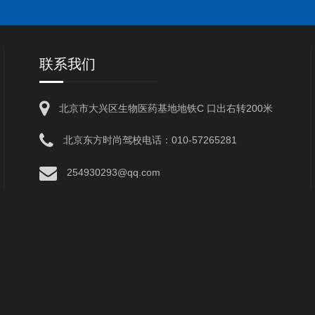
联系我们
北京市大兴区生物医药基地地铁C 口出右转200米
北京东方时尚驾校电话：010-57265281
254930293@qq.com