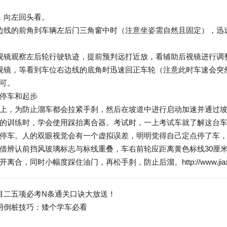
，向左回头看。
边线的前角到车辆左后门三角窗中时（注意坐姿需自然且固定），迅
视镜观察左后轮行驶轨迹，提前预判远打近放，看辅助后视镜进行调
视镜，等看到车位右边线的底角时迅速回正车轮（注意此时车速会突
可。
停车和起步
上，为防止溜车都会拉紧手刹，然后在坡道中进行启动加速并通过
的训练时，学会使用踩抬离合器。考试时，一上考试车就了解这台
停车。人的双眼视觉会有一个虚拟误差，明明觉得自己定点停了车
借辨认前挡风玻璃标志与标线重叠，车右前轮应距离黄色标线30厘
离合，同时小幅度踩住油门，再松手刹，防止后溜。http://www.jiaxia
目二五项必考N条通关口诀大放送！
用倒桩技巧：矮个学车必看