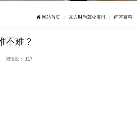
网站首页
东方时尚驾校资讯
问答百科
难不难？
阅读量：
117