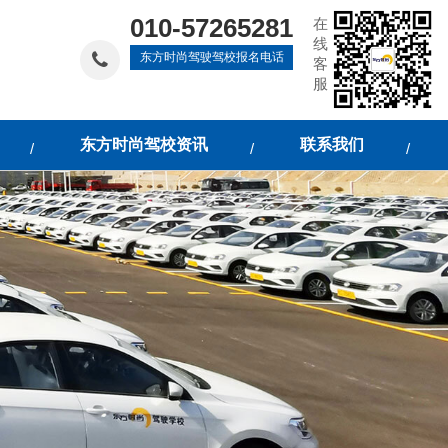
010-57265281
在
线
东方时尚驾驶驾校报名电话
客
服
东方时尚驾校资讯
联系我们