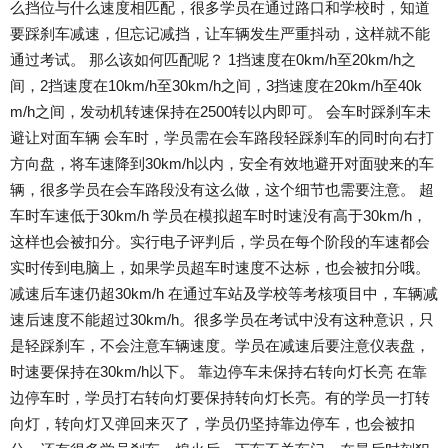
么挡位与什么速度相匹配，很多学员在通过路口和学校时，知道
要踩刹车减速，但忘记减挡，让车辆发生严重抖动，这样就不能
通过考试。 那么该如何匹配呢？ 1挡速度在0km/h至20km/h之
间，2挡速度在10km/h至30km/h之间，3挡速度在20km/h至40k
m/h之间，发动机转速保持在2500转以内即可。 会车时踩刹车未
避让对面车辆 会车时，学员需在会车路段轻踩刹车的同时向右打
方向盘，将车速降到30km/h以内，安全有效地避开对面驶来的车
辆，很多学员在会车路段没有这么做，这个细节也需要注意。 超
车时车速低于30km/h 学员在模拟超车时时速没有高于30km/h，
这样也会被扣分。实行电子评判后，学员在每个阶段的车速都会
实时传到电脑上，如果学员超车时速度不达标，也会被扣分哦。
减速后车速仍超30km/h 在通过车站及学校等考核项目中，车辆减
速后速度不能超过30km/h。很多学员在考试中没有这种意识，只
是轻踩刹车，不会注意车辆速度。学员在减速后要注意仪表盘，
时速要保持在30km/h以下。 靠边停车未保持右转向灯长亮 在靠
边停车时，学员打右转向灯要保持转向灯长亮。有的学员一打转
向灯，转向灯又弹回来灭了，学员仍坚持靠边停车，也会被扣