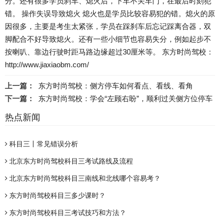
分。还有很多学员刹车、熄火后，下车不关车门，在最后时刻犯
错。 操作失误导致熄火 熄火也是学员比较容易犯的错。熄火的原
因很多，主要是考生太紧张，学员在踩刹车后忘记踩离合器，双
脚配合不好导致熄火。还有一些小细节也容易失分，例如起步不
按喇叭、靠边行驶时距马路边缘超过30厘米等。 东方时尚驾校：
http://www.jiaxiaobm.com/
上一篇：
东方时尚驾校：侧方停车如何看点、看线、看角
下一篇：
东方时尚驾校：学会“左顾右盼”，顺利过关侧方位停车
热点新闻
科目三丨常见错误分析
北京东方时尚驾校科目三考试路线及流程
北京东方时尚驾校科目三南线和北线哪个容易考？
东方时尚驾校科目三多少课时？
东方时尚驾校科目三考试技巧和方法？