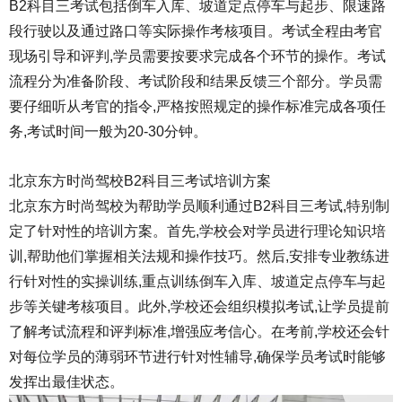
B2科目三考试包括倒车入库、坡道定点停车与起步、限速路
段行驶以及通过路口等实际操作考核项目。考试全程由考官
现场引导和评判,学员需要按要求完成各个环节的操作。考试
流程分为准备阶段、考试阶段和结果反馈三个部分。学员需
要仔细听从考官的指令,严格按照规定的操作标准完成各项任
务,考试时间一般为20-30分钟。
北京东方时尚驾校B2科目三考试培训方案
北京东方时尚驾校为帮助学员顺利通过B2科目三考试,特别制
定了针对性的培训方案。首先,学校会对学员进行理论知识培
训,帮助他们掌握相关法规和操作技巧。然后,安排专业教练进
行针对性的实操训练,重点训练倒车入库、坡道定点停车与起
步等关键考核项目。此外,学校还会组织模拟考试,让学员提前
了解考试流程和评判标准,增强应考信心。在考前,学校还会针
对每位学员的薄弱环节进行针对性辅导,确保学员考试时能够
发挥出最佳状态。