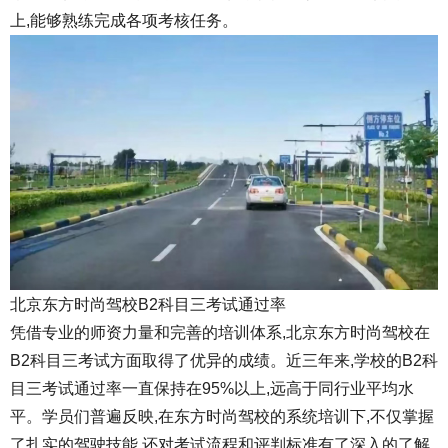
上,能够熟练完成各项考核任务。
北京东方时尚驾校B2科目三考试通过率
凭借专业的师资力量和完善的培训体系,北京东方时尚驾校在
B2科目三考试方面取得了优异的成绩。近三年来,学校的B2科
目三考试通过率一直保持在95%以上,远高于同行业平均水
平。学员们普遍反映,在东方时尚驾校的系统培训下,不仅掌握
了扎实的驾驶技能,还对考试流程和评判标准有了深入的了解,