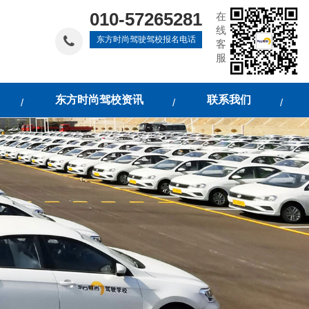
010-57265281
在
线
东方时尚驾驶驾校报名电话
客
服
东方时尚驾校资讯
联系我们