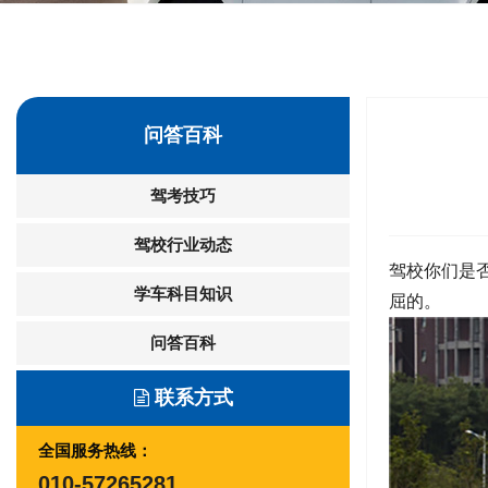
问答百科
驾考技巧
驾校行业动态
驾校你们是
学车科目知识
屈的。
问答百科
联系方式
全国服务热线：
010-57265281