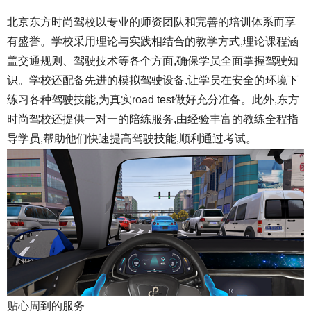
北京东方时尚驾校以专业的师资团队和完善的培训体系而享
有盛誉。学校采用理论与实践相结合的教学方式,理论课程涵
盖交通规则、驾驶技术等各个方面,确保学员全面掌握驾驶知
识。学校还配备先进的模拟驾驶设备,让学员在安全的环境下
练习各种驾驶技能,为真实road test做好充分准备。此外,东方
时尚驾校还提供一对一的陪练服务,由经验丰富的教练全程指
导学员,帮助他们快速提高驾驶技能,顺利通过考试。
贴心周到的服务