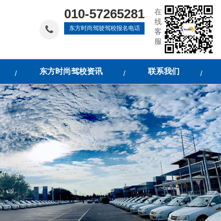
010-57265281
在
线
东方时尚驾驶驾校报名电话
客
服
东方时尚驾校资讯
联系我们