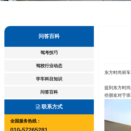
问答百科
驾考技巧
驾校行业动态
东方时尚班车
学车科目知识
提到东方时尚
问答百科
些朋友对于班
联系方式
全国服务热线：
010-57265281