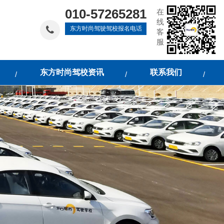
010-57265281
在
线
东方时尚驾驶驾校报名电话
客
服
东方时尚驾校资讯
联系我们