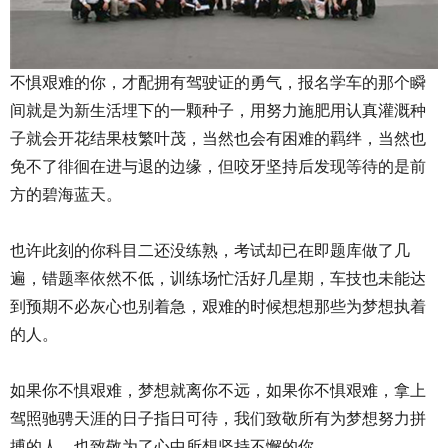
不惧艰难的你，才配拥有驾驶证的勇气，
报名学车的那个瞬
间就是为新生活埋下的一颗种子，用努力施肥用认真灌溉种
子就会开花结果枝繁叶茂，当然也会有困难的羁绊，当然也
免不了徘徊在进与退的边缘，但咬牙坚持后发现等待的是前
方的碧海蓝天。
也许此刻的你科目二还没练熟，考试却已在即题库做了几
遍，错题率依然不低，训练场忙活好几星期，车技也未能达
到预期不必灰心也别着急，艰难的时候想想那些为梦想执着
的人。
如果你不惧艰难，梦想就离你不远，如果你不惧艰难，拿上
驾照驰骋天涯的日子指日可待，我们致敬所有为梦想努力拼
搏的人，也致敬为了心中所想坚持不懈的你。