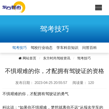
驾考技巧
驾考技巧
驾校行业动态
学车科目知识
问答百科
网站首页
东方时尚驾校资讯
驾考技巧
不惧艰难的你，才配拥有驾驶证的资格
发布日期：
2023-04-25 20:55:57
阅读量：
120
不惧艰难的你，才配拥有驾驶证的勇气
科比说：
“如果你不惧艰难，梦想就离你不远”从报名学车的