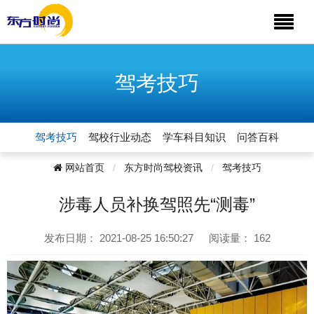
驾考技巧
驾考技巧
驾校行业动态
学车科目知识
问答百科
网站首页
东方时尚驾校资讯
驾考技巧
涉毒人员补换驾照先“测毒”
发布日期：
2021-08-25 16:50:27
阅读量：
162