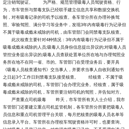
定注销驾驶证。 为严格、规范管理吸毒人员驾驶资格、行
为，市车管所与禁毒支队已经联手建立信息共享和数据交换机
制，对有吸毒记录的司机予以核查。各车管分所在办理补换驾
照、审验驾照、满分学习等业务中，发现3年内有吸毒行为记录但
不属于吸毒成瘾未戒除的司机，由车管部门会同禁毒支队核查。
此次核查主要针对4种情况：3年内有吸毒行为记录但不属于
吸毒成瘾未戒除的人员;吸毒人员身份信息提出异议的;对吸毒人员
管控业务提出异议的;吸毒人员查获处置单位所在地与办理驾照业
务所在地不在同一省、市的。车管部门在受理业务后，要开具
《吸毒人员核查通知书》交当事人，并要求当事人自收到通知书
之日起3个工作日到禁毒支队接受核查。 经核查，不属于吸
毒成瘾未戒除的司机，车管部门会办理完业务。经核查，属于吸
毒成瘾未戒除的司机，车管所要注销司机的驾照，并告知对方。
严查重点司机吸毒 昨天，市车管所有关人士介绍，我市
车管部门还要建立重点司机监管机制，各车管所分所要把吸毒人
员信息和重点司机管理平台关联，每月把核查的吸毒人员名单等
信息录入平台。车管所在办理校车驾驶资格许可时，也要查询、