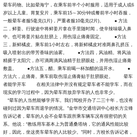
晕车药物。比如晕海宁，在乘车前半个小时服用，适用于成人或6
岁以上儿童。胃复安片，乘车前15～30分钟或餐前半小时吞服，
一般晕车者服5毫克(1片)，严重者服10毫克(2片)。 ● 方法
二，鲜姜。行驶途中将鲜姜片拿在手里随时闻，使辛辣味吸入鼻
中。也可将姜片贴在肚脐上，用伤湿止痛膏固定。 ●方法
三，新鲜橘皮。乘车前1小时左右，将新鲜橘皮对准两鼻孔挤压，
吸入喷射出的带芳香味的油雾。 ●方法四，风油精。将风油
精搽于太阳穴，亦可滴两滴风油精于肚脐眼处，并用伤湿止痛膏
敷盖。 ●方法五，醋。乘车前喝一杯加醋的温开水。 ●
方法六，止痛膏。乘车前取伤湿止痛膏贴于肚脐眼处。 晕车
者能学开车 在相关法律中并没有规定晕车者不能学车，而在
现实的学习过程中，因为晕车而放弃学车的人也非常少。
“晕车的人当然能够学开车。我们驾校开办了二三十年，也没有
碰到过因为晕车而退学的情况。”金华市交通培训中心校长方立锋
告诉记者，晕车的人会不会晕车跟所乘车辆车况有很密切的关
系。他说：“教练用车基本上为普通桑塔纳，它的通风性能比较
好，因此，坐这类车晕车的人比较少。”同时，方校长告诉记者，