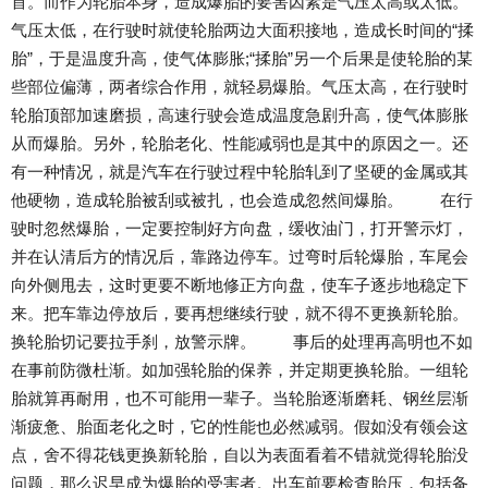
首。而作为轮胎本身，造成爆胎的要害因素是气压太高或太低。
气压太低，在行驶时就使轮胎两边大面积接地，造成长时间的“揉
胎”，于是温度升高，使气体膨胀;“揉胎”另一个后果是使轮胎的某
些部位偏薄，两者综合作用，就轻易爆胎。气压太高，在行驶时
轮胎顶部加速磨损，高速行驶会造成温度急剧升高，使气体膨胀
从而爆胎。另外，轮胎老化、性能减弱也是其中的原因之一。还
有一种情况，就是汽车在行驶过程中轮胎轧到了坚硬的金属或其
他硬物，造成轮胎被刮或被扎，也会造成忽然间爆胎。 在行
驶时忽然爆胎，一定要控制好方向盘，缓收油门，打开警示灯，
并在认清后方的情况后，靠路边停车。过弯时后轮爆胎，车尾会
向外侧甩去，这时更要不断地修正方向盘，使车子逐步地稳定下
来。把车靠边停放后，要再想继续行驶，就不得不更换新轮胎。
换轮胎切记要拉手刹，放警示牌。 事后的处理再高明也不如
在事前防微杜渐。如加强轮胎的保养，并定期更换轮胎。一组轮
胎就算再耐用，也不可能用一辈子。当轮胎逐渐磨耗、钢丝层渐
渐疲惫、胎面老化之时，它的性能也必然减弱。假如没有领会这
点，舍不得花钱更换新轮胎，自以为表面看着不错就觉得轮胎没
问题，那么迟早成为爆胎的受害者。出车前要检查胎压，包括备