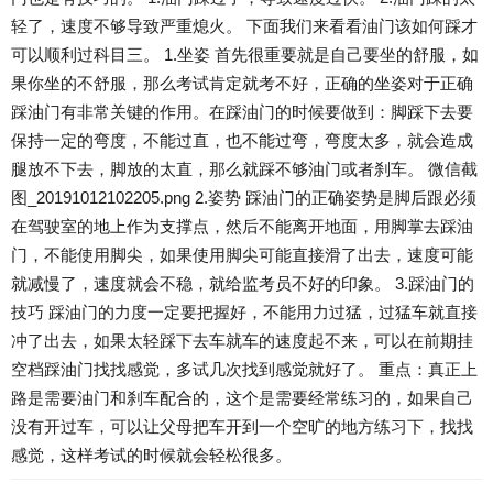
轻了，速度不够导致严重熄火。 下面我们来看看油门该如何踩才
可以顺利过科目三。 1.坐姿 首先很重要就是自己要坐的舒服，如
果你坐的不舒服，那么考试肯定就考不好，正确的坐姿对于正确
踩油门有非常关键的作用。在踩油门的时候要做到：脚踩下去要
保持一定的弯度，不能过直，也不能过弯，弯度太多，就会造成
腿放不下去，脚放的太直，那么就踩不够油门或者刹车。 微信截
图_20191012102205.png 2.姿势 踩油门的正确姿势是脚后跟必须
在驾驶室的地上作为支撑点，然后不能离开地面，用脚掌去踩油
门，不能使用脚尖，如果使用脚尖可能直接滑了出去，速度可能
就减慢了，速度就会不稳，就给监考员不好的印象。 3.踩油门的
技巧 踩油门的力度一定要把握好，不能用力过猛，过猛车就直接
冲了出去，如果太轻踩下去车就车的速度起不来，可以在前期挂
空档踩油门找找感觉，多试几次找到感觉就好了。 重点：真正上
路是需要油门和刹车配合的，这个是需要经常练习的，如果自己
没有开过车，可以让父母把车开到一个空旷的地方练习下，找找
感觉，这样考试的时候就会轻松很多。