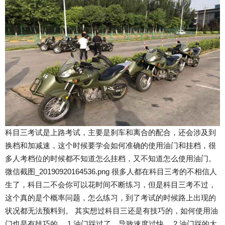
科目三考试是上路考试，主要是刹车和离合的配合，还会涉及到
换档和加减速，这个时候要学会如何准确的使用油门和挂档，很
多人考档位的时候都不知道怎么挂档，又不知道怎么使用油门。
微信截图_20190920164536.png 很多人都在科目三考的不相信人
生了，科目二不会你可以花时间不断练习，但是科目三考不过，
这个真的是个概率问题，怎么练习，到了考试的时候路上出现的
状况都无法预料到。 其实想过科目三还是有技巧的，如何使用油
门也是有技巧的。 1.油门踩过了，导致速度过快。 2.油门踩的太