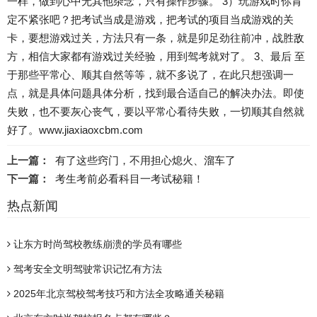
一样，做到心中无其他杂念，只有操作步骤。 3）玩游戏时你肯
定不紧张吧？把考试当成是游戏，把考试的项目当成游戏的关
卡，要想游戏过关，方法只有一条，就是卯足劲往前冲，战胜敌
方，相信大家都有游戏过关经验，用到驾考就对了。 3、最后 至
于那些平常心、顺其自然等等，就不多说了，在此只想强调一
点，就是具体问题具体分析，找到最合适自己的解决办法。即使
失败，也不要灰心丧气，要以平常心看待失败，一切顺其自然就
好了。www.jiaxiaoxcbm.com
上一篇：
有了这些窍门，不用担心熄火、溜车了
下一篇：
考生考前必看科目一考试秘籍！
热点新闻
让东方时尚驾校教练崩溃的学员有哪些
驾考安全文明驾驶常识记忆有方法
2025年北京驾校驾考技巧和方法全攻略通关秘籍