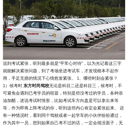
说到考试紧张，听到最多就是“平常心对待”，以为光记着这三字
就能解决紧张问题，到了考场坐进考试车，才发现根本不起作
用，手足无措的情况下心情愈发紧张。 1、哪些时刻会紧张？
1）候考时
东方时尚驾校
无论是科目二还是科目三，候考时，不
可避免会遇到已考学员的喧嚣，特别是些没考过的学员，各种添
油加醋，述说考试时情形，比如考试车方向盘是可以拿出来等
等，作为即将上阵考试的你，听到这些内心肯定会紧张起来。 还
有一种情况时，看到同个驾校或者一起学车的小伙伴纷纷通过，
作为其中一员，想到如果自己考不过的话，一定会很没面子，无