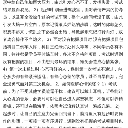
形中给自己施加巨大压力，由此引发心态不正，发挥失常，考试
结果显而易见。 2）起步时 刚坐进驾驶室，面对表情严肃的协考
员，以及完全没操作过的考试车辆，整个人瞬间就没了底，由此
引发大脑一片空白，原本记得滚瓜烂熟的步骤，这时的你却怎么
都想不起来，慌乱之下必然会出错，导致起步忘记打转向灯，或
者离合操作不当熄火。 3）面对没有把握项目时 没有把握项目包
括科目二倒车入库，科目三红绿灯处掉头等等，不同学员各有不
同，往往都是学员平时练车时，多次不合格的项目，考试时遇到
没有把握的项目，不由想到最坏的结果，难免会造成心情紧张。
4）第一次未通过时 心态再好的人，遇到第一次考试不通过，内
心多少都有些紧张慌乱，有些心态差的学员，甚至自暴自弃，完
全没勇气面对第二次机会。 2、如何缓解心情紧张？ 1）考试
前，为了不受其他学员喧嚣干扰，建议可以戴上耳机，听些能让
人心境的音乐，必要时可以让自己进入冥想状态，不但可以养精
蓄锐，还可以在脑海里，依照考试流程认真过一遍或几遍。 2）
起步时，让自己的注意力完全回到当下，脑海里只有起步时要操
作的步骤，一项接一项有序进行，遇到没有把握的考试项目时也