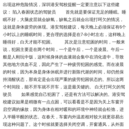
出现这种危险情况，深圳港安驾校提醒一定要注意以下这些建
议： 陷入春困状态的驾驶员 首先就是要保证充足的睡眠。睡
眠不好，大脑皮层就会缺氧，缺氧之后就会出现打呵欠的情况，
这就是身体疲劳的体现。港安驾校建议，每天晚上必须保证有6个
小时以上的睡眠时间，更合理的选择是在7-8小时左右，这样晚上
睡得好，白天才能不犯困。 其次是注意犯困的时间，一般来
说，犯困主要是在两个时间，一个是午后，一个是凌晨。午后一
般是人刚玩中饭，这时候身体的血液就会集中在消化道中，导致
其他地方供血不足，因此产生了一种疲劳犯困的感觉。而在凌晨
的时候，因为本身是身体休眠并进行新陈代谢的时间，却仍然保
持清醒状态，那肯定是会出现严重的疲劳犯困状态的。所以这两
个时间段，能不开车就不开车，这是最关键的。 白天打呵欠的驾
驶员 如果感觉自己犯困了，还是有方法可以解决的。港安驾
校建议如果是稍微有一点点困，可以看看是不是因为关上车窗开
启空调的缘故，因为身体在相对暖和的环境中神经就会松弛，进
入半睡半醒的状态。在春天，车窗内外温差相对较大就更容易出
现这种问题了。这个时候就要选择关闭空调，开窗通风，从外面