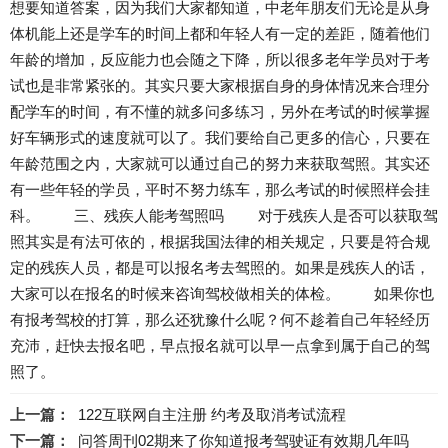
想要知道答案，因为我们大家都知道，中老年朋友们无论是从身
体机能上还是学车的时间上都和年轻人有一定的差距，随着他们
年龄的增加，反应能力也会随之下降，所以很多老年学员对于考
试也是非常紧张的。其实只要大家根据自身的身体情况来合理分
配学车的时间，有不懂的就多问多练习，另外在考试的时候掌握
好车辆形式的速度就可以了。我们要给自己更多的信心，只要在
年龄范围之内，大家就可以通过自己的努力来获取驾照。其实还
有一些年轻的学员，平时不努力练车，那么考试的时候照样会挂
科。 三、残疾人能考驾照吗 对于残疾人是否可以获取驾
照其实是有法可依的，根据我国法律的相关规定，只要是符合规
定的残疾人员，都是可以报名考去驾照的。如果是残疾人的话，
大家可以在报名的时候来咨询驾校做相关的体检。 如果你也
有报考驾校的打算，那么还犹豫什么呢？何不趁着自己年轻经历
充沛，赶快去报名吧，早点报名就可以早一点拿到属于自己的驾
照了。
上一篇：
122互联网自主注册 约考及取消考试流程
下一篇：
问答周刊02期来了你知道报考驾驶证有效期几年吗