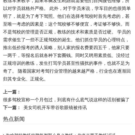
教练车来教学，如果车辆发生剐蹭就需要他们自掏腰包维修，所
以对学员就格外严格。 此外，对于学员来说，学车目的也很简单
明了，就是为了考下驾照。他们在选择考驾校时首先考虑的，甚
至唯一考虑的因素是：这个驾校够不够便宜，考证够不够快。而
不是驾校的管理是否正规，教练的技术和素质是否过硬。 学员的
需求催生了一些不正规驾校的诞生。他们抓住学员的心理特点，
推出低价报考的诱人策略，别人家的报名费要四五千，他家只要
一两千，等报名后就各种下套圈钱。同时又聘用素质低、没经过
正规培训的教练，发生打骂学员甚至性骚扰的事件，也就不足为
奇了。 随着国家对考驾行业管理的越来越严格，行业也在逐渐回
归其专业化、正规化。
上一篇：
很多驾校宣称一个月包过，到底有什么底气说这样的话别被骗了
下一篇：
美女司机开车带谷歌眼镜被传讯
热点新闻