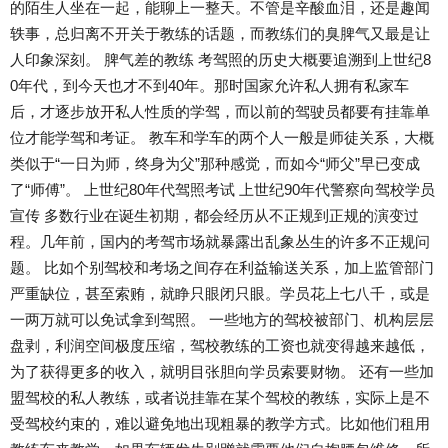
的陌生人坐在一起，能聊上一整天。不管是辛酸血泪，还是趣闻
轶事，总归离不开关于教练的话题，而教练们的臭脾气又最是让
人印象深刻。 脾气差的教练 考驾照的历史大概要追溯到上世纪8
0年代，到今天也才不到40年。那时国家允许私人拥有私家车
后，才逐步放开私人性质的学驾，而以前的驾驶员都要有挂靠单
位才能学驾和考证。 教车和学车的两个人一般是师徒关系，大概
类似于“一日为师，终身为父”那种感觉，而如今“师父”早已变成
了“师傅”。 上世纪80年代驾照考试 上世纪90年代警察向驾校学员
宣传 多数行业在诞生初期，都会经历从不正规到正规的演变过
程。几年前，国内的考驾市场就暴露出乱象丛生的许多不正规问
题。 比如个别驾校和考场之间存在利益输送关系，加上监管部门
严重缺位，甚至索贿，就睁只眼闭只眼。学员花上七八千，或是
一两万就可以免试拿到驾照。 一些地方的驾校被部门、机构层层
盘剥，利润空间极度压缩，驾校教练的工资也就变得越来越低，
为了获得更多的收入，就明目张胆向学员索要财物。 还有一些加
盟驾校的私人教练，或者说挂靠在某个驾校的教练，实际上是不
受驾校约束的，难以避免地出现粗暴的教学方式。比如他们租用