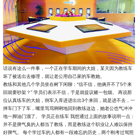
话说有这么一件事，一个正在学车期间的大姐，某天因为教练车
坏了被送出去修理，就让老公用自己家的车教她。
教练和其他几个学员坐在树下闲聊：“信不信，他俩开不了5个来
回就要吵架？” 学员们表示不信，于是就提议赌一包烟。 再说那
位认真练车的大姐，倒车入库进进出出3个来回，就是进不去，一
摔车门下了车，嘴里骂骂咧咧地回到教练这边，她老公也气冲冲
地一脚油门溜了。 学员正在练车 我想通过上面的故事说明一点：
并不是脾气臭的人都当了教练，而是教练这个职业让人难以保持
好脾气。 每个学过车的人都有一段难忘的历史，两个刚考过驾照