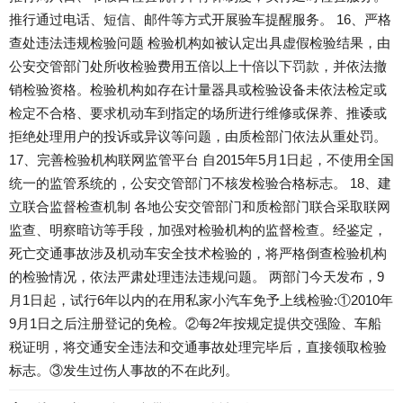
推行通过电话、短信、邮件等方式开展验车提醒服务。 16、严格
查处违法违规检验问题 检验机构如被认定出具虚假检验结果，由
公安交管部门处所收检验费用五倍以上十倍以下罚款，并依法撤
销检验资格。检验机构如存在计量器具或检验设备未依法检定或
检定不合格、要求机动车到指定的场所进行维修或保养、推诿或
拒绝处理用户的投诉或异议等问题，由质检部门依法从重处罚。
17、完善检验机构联网监管平台 自2015年5月1日起，不使用全国
统一的监管系统的，公安交管部门不核发检验合格标志。 18、建
立联合监督检查机制 各地公安交管部门和质检部门联合采取联网
监查、明察暗访等手段，加强对检验机构的监督检查。经鉴定，
死亡交通事故涉及机动车安全技术检验的，将严格倒查检验机构
的检验情况，依法严肃处理违法违规问题。 两部门今天发布，9
月1日起，试行6年以内的在用私家小汽车免予上线检验:①2010年
9月1日之后注册登记的免检。②每2年按规定提供交强险、车船
税证明，将交通安全违法和交通事故处理完毕后，直接领取检验
标志。③发生过伤人事故的不在此列。