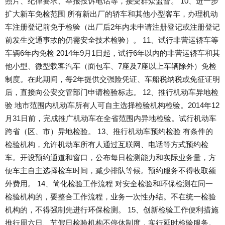
照片、纪律要求、举报投诉电话等，接受群众监督。 10、进一步
扩大新车免检范围 所有新出厂的轿车和其他小型客车，办理机动
车注册登记前免于检验（出厂后2年内未申请注册登记或注册登记
前发生交通事故的仍需安全技术检验）。 11、试行非营运轿车等
车辆6年内免检 2014年9月1日起，试行6年以内的非营运轿车和其
他小型、微型载客汽车（面包车、7座及7座以上车辆除外）免检
制度。在此期间，每2年提供交强险凭证、车船税纳税或免征证明
后，直接向公安交管部门申请检验标志。 12、推行机动车异地检
验 地市范围内机动车所有人可自主选择检验机构检验。2014年12
月31日前，完成推广机动车在全省范围内异地检验。试行机动车
跨省（区、市）异地检验。 13、推行机动车预约检验 有条件的
检验机构，允许机动车所有人通过互联网、电话等方式预约检
车。开设预约通道和窗口，公布每日检测能力和实际业务量，方
便车主自主选择检车时间，减少排队等候。预约服务不得收取额
外费用。 14、简化检验工作流程 对安全检验和环保检测在同一
检验机构的，要整合工作流程，业务一次性办结。不在统一检验
机构的，不得强制先进行环保检测。 15、创新检验工作便利措施
推行周六日、节假日检验机构不停休制度，实行延时检验服务。