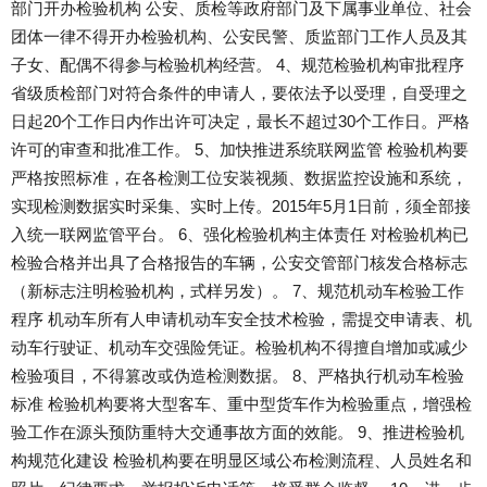
部门开办检验机构 公安、质检等政府部门及下属事业单位、社会
团体一律不得开办检验机构、公安民警、质监部门工作人员及其
子女、配偶不得参与检验机构经营。 4、规范检验机构审批程序
省级质检部门对符合条件的申请人，要依法予以受理，自受理之
日起20个工作日内作出许可决定，最长不超过30个工作日。严格
许可的审查和批准工作。 5、加快推进系统联网监管 检验机构要
严格按照标准，在各检测工位安装视频、数据监控设施和系统，
实现检测数据实时采集、实时上传。2015年5月1日前，须全部接
入统一联网监管平台。 6、强化检验机构主体责任 对检验机构已
检验合格并出具了合格报告的车辆，公安交管部门核发合格标志
（新标志注明检验机构，式样另发）。 7、规范机动车检验工作
程序 机动车所有人申请机动车安全技术检验，需提交申请表、机
动车行驶证、机动车交强险凭证。检验机构不得擅自增加或减少
检验项目，不得篡改或伪造检测数据。 8、严格执行机动车检验
标准 检验机构要将大型客车、重中型货车作为检验重点，增强检
验工作在源头预防重特大交通事故方面的效能。 9、推进检验机
构规范化建设 检验机构要在明显区域公布检测流程、人员姓名和