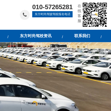
010-57265281
在
线
东方时尚驾驶驾校报名电话
客
服
东方时尚驾校资讯
联系我们