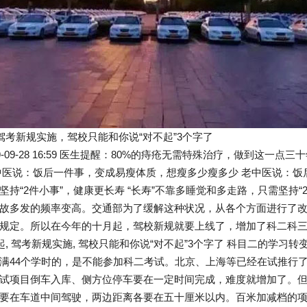
，驾考新规实施，驾校只能和你说“对不起”3个字了
9-09-28 16:59 医生提醒：80%的痔疮无需特殊治疗，做到这
中医说：饭后一件事，变成易瘦体质，想瘦多少瘦多少 老中医说：饭
坚持“2件小事”，健康更长寿 “长寿”不靠多睡觉和多走路，只需坚持
故多发的频率变高。交通部为了缓解这种状况，从各个方面进行了改
规定。所以在今年的十月起，驾校新规就要上线了，增加了科二科
日起, 驾考新规实施, 驾校只能和你说“对不起”3个字了 科目二的学
满44个学时的，是不能参加科二考试。北京、上海等已经在试推行
试项目倒车入库、侧方位停车要在一定时间完成，难度就增加了。但
要在车道中间驾驶，两边距离各要在五十厘米以内。百米加减档的