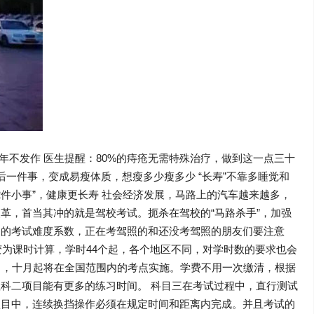
一点三十年不发作 医生提醒：80%的痔疮无需特殊治疗，做到这一点三十
后一件事，变成易瘦体质，想瘦多少瘦多少 “长寿”不靠多睡觉和
“2件小事”，健康更长寿 社会经济发展，马路上的汽车越来越多，
革，首当其冲的就是驾校考试。扼杀在驾校的“马路杀手”，加强
三的考试难度系数，正在考驾照的和还没考驾照的朋友们要注意
习转变为课时计算，学时44个起，各个地区不同，对学时数的要求也会
了，十月起将在全国范围内的考点实施。学费不用一次缴清，根据
科二项目能有更多的练习时间。 科目三在考试过程中，直行测试
项目中，连续换挡操作必须在规定时间和距离内完成。并且考试的