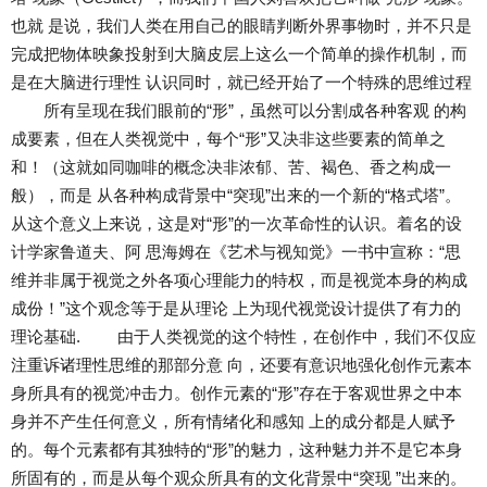
也就 是说，我们人类在用自己的眼睛判断外界事物时，并不只是
完成把物体映象投射到大脑皮层上这么一个简单的操作机制，而
是在大脑进行理性 认识同时，就已经开始了一个特殊的思维过程
所有呈现在我们眼前的“形”，虽然可以分割成各种客观 的构
成要素，但在人类视觉中，每个“形”又决非这些要素的简单之
和！（这就如同咖啡的概念决非浓郁、苦、褐色、香之构成一
般），而是 从各种构成背景中“突现”出来的一个新的“格式塔”。
从这个意义上来说，这是对“形”的一次革命性的认识。着名的设
计学家鲁道夫、阿 思海姆在《艺术与视知觉》一书中宣称：“思
维并非属于视觉之外各项心理能力的特权，而是视觉本身的构成
成份！”这个观念等于是从理论 上为现代视觉设计提供了有力的
理论基础. 由于人类视觉的这个特性，在创作中，我们不仅应
注重诉诸理性思维的那部分意 向，还要有意识地强化创作元素本
身所具有的视觉冲击力。创作元素的“形”存在于客观世界之中本
身并不产生任何意义，所有情绪化和感知 上的成分都是人赋予
的。每个元素都有其独特的“形”的魅力，这种魅力并不是它本身
所固有的，而是从每个观众所具有的文化背景中“突现 ”出来的。