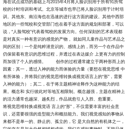
海在试点成功的基础上与2015年4月将人脸识别用于所有91所驾
校的计时培训和考试。北京等城市也早已将人脸识别用于计时培
训。其他东、南沿海也在迅速的进行这方面的建设。其他中西部
地区的一些驾校和交管部门也在着手这方面的规划和部署，可以
说，“人脸驾校”代表着驾校的发展方向。任何深刻的艺术表现都
是对真实一种有意识的感觉的产物 。就如同儿童作品与艺术品之
间的区别：一个是纯粹潜意识的、感情上的，而另一个在作品中
仍保留着有意识的思维过程，并透过在表达媒介 上更有力的控制
而加强了个人的感情。 创作的过程通常建立于两种形而上的
因素：其一，透过入神的能力而体验的力量（要想在视觉思维 中
有所体验，并将我们的视觉思维转换成视觉语言上的“形”，需要
入神的能力）；其二，在于将主题精神诠释作为这种能力的结
果。概念和 实行彼此对等地互相限制。概念越强，主题在精神上
的活力通常也越深、越炙烈，作品就愈引人入胜、愈重要。
将视觉思维转换成视觉语 言上的“形”，不仅需要丰富的社会意
识，还需要很强的造型能力和概括能力。我们视觉感知的事物从
来都不是单一的、静止的、孤立的，它 是大自然的有机体之一，
它的存在是与大自然相辅相成的。我们在感知事物时，不能只体