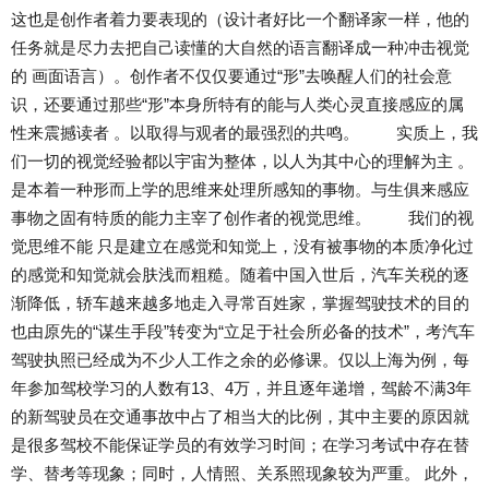
这也是创作者着力要表现的（设计者好比一个翻译家一样，他的
任务就是尽力去把自己读懂的大自然的语言翻译成一种冲击视觉
的 画面语言）。创作者不仅仅要通过“形”去唤醒人们的社会意
识，还要通过那些“形”本身所特有的能与人类心灵直接感应的属
性来震撼读者 。以取得与观者的最强烈的共鸣。 实质上，我
们一切的视觉经验都以宇宙为整体，以人为其中心的理解为主 。
是本着一种形而上学的思维来处理所感知的事物。与生俱来感应
事物之固有特质的能力主宰了创作者的视觉思维。 我们的视
觉思维不能 只是建立在感觉和知觉上，没有被事物的本质净化过
的感觉和知觉就会肤浅而粗糙。随着中国入世后，汽车关税的逐
渐降低，轿车越来越多地走入寻常百姓家，掌握驾驶技术的目的
也由原先的“谋生手段”转变为“立足于社会所必备的技术”，考汽车
驾驶执照已经成为不少人工作之余的必修课。仅以上海为例，每
年参加驾校学习的人数有13、4万，并且逐年递增，驾龄不满3年
的新驾驶员在交通事故中占了相当大的比例，其中主要的原因就
是很多驾校不能保证学员的有效学习时间；在学习考试中存在替
学、替考等现象；同时，人情照、关系照现象较为严重。 此外，