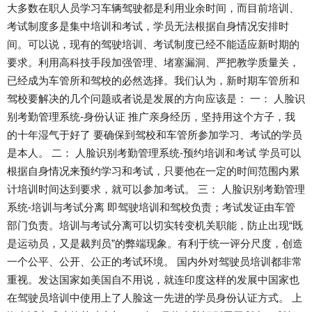
大多数在职人员学习车辆驾驶都是利用业余时间，而目前培训、
考试制度多是集中培训和考试，学员无法根据自身情况安排时
间。可以说，现有的驾驶培训、考试制度已经不能适应新时期的
要求。利用高科技手段加强管理、堵塞漏洞、严把教学质量关，
已经成为车管所和驾校的必然选择。我们认为，新时期车管所和
驾校要解决的几个问题或者说是发展的方向应该是： 一： 人脸识
别考勤管理系统-身份认证 推广亲身经历，坚持用这个方子，我
的十年湿气于好了 要确保到驾校和车管所参加学习、考试的学员
是本人。 二： 人脸识别考勤管理系统-预约培训和考试 学员可以
根据自身情况来预约学习和考试，只要他在一定的时间范围内累
计培训时间达到要求，就可以参加考试。 三： 人脸识别考勤管理
系统-培训与考试分离 即驾驶培训和驾校负责；考试发证由车管
部门负责。培训与考试分离可以切实转变机关职能，防止出现“既
是运动员，又是裁判员”的弊端现象。有利于统一评分尺度，创造
一个公平、公开、公正的考试环境。 国内外对驾驶员培训都非常
重视。发达国家如美国自不用说，就连印度这样的发展中国家也
在驾驶员培训中使用上了人脸这一先进的学员身份认证方式。 上