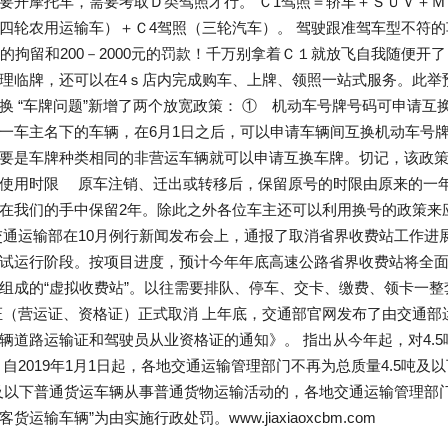
要开摩托车，需要考取Ｄ类驾照才行。 Ｃ1驾照＝轿车＋ＳＵＶ＋Ｍ
四轮农用运输车）＋Ｃ4驾照（三轮汽车）。 驾驶跟准驾车型不符的
天的拘留和200－2000元的罚款！千万别拿着Ｃ１就放飞自我随便开
理临牌，还可以在4ｓ店内完成购车、上牌、领照一站式服务。此举
换 “车牌问题”新增了两个放宽政策： ① 机动车号牌号码可申请互换
一车主名下的车辆，在6月1日之后，可以申请车辆间互换机动车号
要是车牌种类相同的非营运车辆就可以申请互换车牌。切记，该政策只
使用时限 原车注销、迁出或转移后，保留原号的时限由原来的一
在我们的手中保留2年。除此之外各位车主还可以利用换号的政策来
交通运输部在10月例行新闻发布会上，通报了取消省界收费站工作进
试运行阶段。按项目进度，预计今年年底高速公路省界收费站将全面
组成的“虚拟收费站”。以往需要排队、停车、交卡、缴费、领卡一
证（营运证、资格证）正式取消 上年底，交通部官网发布了由交通部
辆道路运输证和驾驶员从业资格证的通知》。 指出从今年起，对4.
、自2019年1月1日起，各地交通运输管理部门不再为总质量4.5吨及
吨及以下普通货运车辆从事普通货物运输活动的，各地交通运输管理部
货运输车辆”为由实施行政处罚。www.jiaxiaoxcbm.com