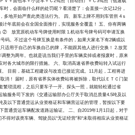
ＰＶ＋面包车＋小货车＋Ｃ2驾照（自动挡）＋Ｃ3驾照（低速载
车时，会面临什么样的处罚呢？看清楚了：会直接一次记12分，
了，多地开始严查此类违法行为。 四、新车上牌不用到车管所 4ｓ
预计年底前会在全国全面推行，实现服务全覆盖！ 五、你有两辆
 ② 放宽原机动车号牌使用时限 1.机动车号牌号码可申请互换
牌号码。不过这个号牌互换是有条件的，如果大家名下有2辆或以
适用于自己的车换自己的牌，不能跟其他人进行交换！ 2.放宽
年调整为两年。也就是说当我们手里的车辆卖掉或者报废时，原来
应对各大城市的限行措施。 六、取消高速省界收费站转入试运行
展。 目前，基础工程建设与改造已接近完成。11月起，工程将进
取消！ 届时，原有省界实体收费站将被拆除，取代以ＥＴＣ门架
整套繁琐流程，之后只要车子一开、探头一照，就能轻松通过省
运输服务司下发的《交通运输部办公厅关于取消总质量4.5吨及以
5吨及以下普通货运从业资格证和车辆营运证的管理，暂按以下要
以下普通货运车辆配发道路运输证。 二、自2019年1月1日起，对于
门不得对该类车辆、驾驶员以“无证经营”和“未取得相应从业资格证