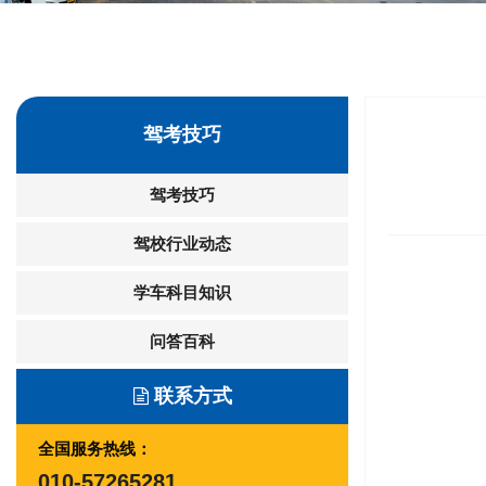
驾考技巧
驾考技巧
驾校行业动态
学车科目知识
问答百科
联系方式
全国服务热线：
010-57265281