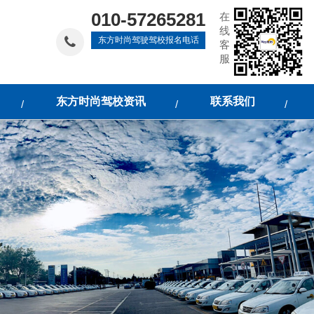
010-57265281
在
线
东方时尚驾驶驾校报名电话
客
服
东方时尚驾校资讯
联系我们