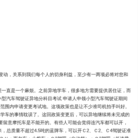
大变动，关系到我们每个人的切身利益，至少有一两项必将对您和
照一直是一个麻烦。之前异地学车，很多地方需要提供居住证，而
小型汽车驾驶证异地分科目考试 申请人申领小型汽车驾驶证期间
国范围内申请变更考试地。这项政策也是让不少准司机拍手叫好。
把学车的事情耽误了。这回政策变更后，可以异地继续将未完成的
定要留意摩托车是不能开的。有些人可能会觉得连汽车都可以开，
，总质量不超过4.5吨的蓝牌车，可以开Ｃ2、Ｃ2、Ｃ4驾驶证准