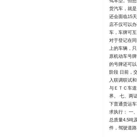
驾车型。但想
货汽车，就是
还会面临15
店不仅可以办
车，车牌可互
对于登记在同
上的车辆，只
原机动车号牌
的号牌还可以
阶段 日前，
入联调联试和
与ＥＴＣ车道
界。 七、两
下普通货运车
求执行： 一
总质量4.5
件，驾驶道路客