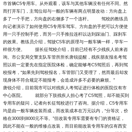
市首辆C5专用车。从外观看，该车与其他车辆没有任何不同。然
而打开车门，主驾位却与一般的车辆有两点明显改动：方向盘上
多了一个手把，方向盘的右侧多了一个连杆。 驾校的教练员
向记者演示了如何使用C5专用车驾车。方向盘的手把可以方便使
用一只手控制手把，而另一只手推拉连杆以达到踩油门、踩刹车
的效果。教练员介绍，驾驶C5车的原理与一般车辆一样，学车一
样很方便。 据长征驾校介绍，目前已经有不少残疾人前来咨
询。市公安局交警支队车管所所长唐锐提醒，残疾朋友报名考驾
照以前一定要先在指定医院体检，确定能够考C5驾照后，再到驾
校报考，“如果先到驾校报名，车管部门又受理了，然而最后却发
现身体不符合规定不能报考，会造成许多不必要的麻烦。”
唐锐介绍，目前我市可以对残疾人考驾证进行体检的医院仅有市
中心医院。 就部分下肢残疾人担心考了C5驾照，却不能买到
专用车的疑问，记者向长征驾校进行了咨询。据介绍，C5专用车
均是由一般车辆改装而成，而改装成本在万元以内，“分等次，价
格在3000到8000元不等。”但改装专用车需要有专门的资格证，
因此不能在一般的维修点改装，而目前能改装专用车的仅有西安