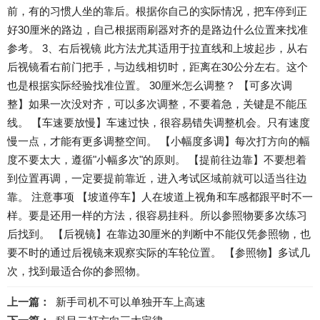
前，有的习惯人坐的靠后。根据你自己的实际情况，把车停到正
好30厘米的路边，自己根据雨刷器对齐的是路边什么位置来找准
参考。 3、右后视镜 此方法尤其适用于拉直线和上坡起步，从右
后视镜看右前门把手，与边线相切时，距离在30公分左右。这个
也是根据实际经验找准位置。 30厘米怎么调整？ 【可多次调
整】如果一次没对齐，可以多次调整，不要着急，关键是不能压
线。 【车速要放慢】车速过快，很容易错失调整机会。只有速度
慢一点，才能有更多调整空间。 【小幅度多调】每次打方向的幅
度不要太大，遵循"小幅多次"的原则。 【提前往边靠】不要想着
到位置再调，一定要提前靠近，进入考试区域前就可以适当往边
靠。 注意事项 【坡道停车】人在坡道上视角和车感都跟平时不一
样。要是还用一样的方法，很容易挂科。所以参照物要多次练习
后找到。 【后视镜】在靠边30厘米的判断中不能仅凭参照物，也
要不时的通过后视镜来观察实际的车轮位置。 【参照物】多试几
次，找到最适合你的参照物。
上一篇：
新手司机不可以单独开车上高速