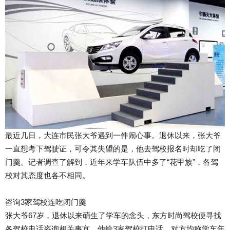
最近几日，大连市民张大爷遇到一件闹心事。退休以来，张大爷
一直想考下驾驶证，可令其失望的是，他去驾校报名时却吃了闭
门羹。记者调查了解到，近年来学车队伍中多了“花甲族”，各驾
校对其态度也各不相同。
咨询3家驾校连吃闭门羹
张大爷67岁，退休以来萌生了学车的念头，东方时尚驾校便寻找
各驾校电话咨询相关事宜。他给3家驾校打电话，对方均称学车年