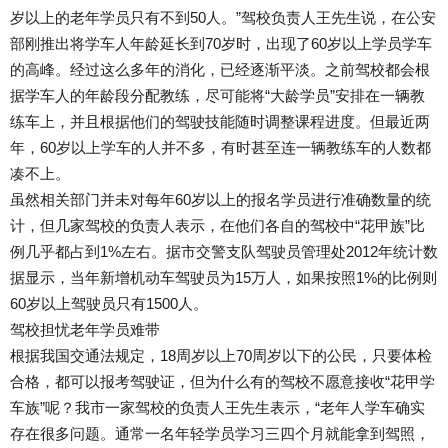
岁以上的老年学员只有不到50人。”驾校负责人王先生说，在公安
部刚推出将学车人年龄延长到70岁时，出现了60岁以上学员学车
的高峰。经过这么多年的消化，已经逐渐平淡。之前驾校都会根
据学车人的年龄段分配教练，尽可能将“大龄学员”安排在一辆教
练车上，并且根据他们的驾驶技能随时调整课程进度。但最近两
年，60岁以上学车的人并不多，有时甚至连一辆教练车的人数都
凑不上。
虽然相关部门并未对每年60岁以上的报名学员进行准确数量的统
计，但几家驾校的负责人表示，在他们各自的驾校中“花甲族”比
例几乎都占到1%左右。据市交警支队驾驶员管理处2012年统计数
据显示，当年新增机动车驾驶员为15万人，如果按照1%的比例则
60岁以上驾驶员只有1500人。
驾校担忧老年学员难带
根据我国交通法规定，18周岁以上70周岁以下的公民，只要体检
合格，都可以报考驾驶证，但为什么有的驾校不愿意接收“花甲学
车族”呢？我市一家驾校的负责人王先生表示，“老年人学车确实
存在很多问题。通常一名年轻学员学习三四个月就能拿到驾照，