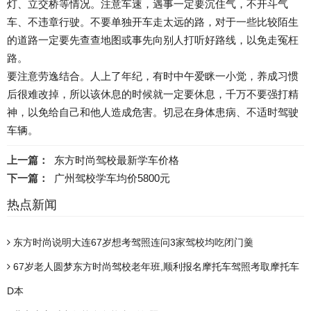
灯、立交桥等情况。注意车速，遇事一定要沉住气，不开斗气
车、不违章行驶。不要单独开车走太远的路，对于一些比较陌生
的道路一定要先查查地图或事先向别人打听好路线，以免走冤枉
路。
要注意劳逸结合。人上了年纪，有时中午爱眯一小觉，养成习惯
后很难改掉，所以该休息的时候就一定要休息，千万不要强打精
神，以免给自己和他人造成危害。切忌在身体患病、不适时驾驶
车辆。
上一篇：
东方时尚驾校最新学车价格
下一篇：
广州驾校学车均价5800元
热点新闻
东方时尚说明大连67岁想考驾照连问3家驾校均吃闭门羹
67岁老人圆梦东方时尚驾校老年班,顺利报名摩托车驾照考取摩托车
D本