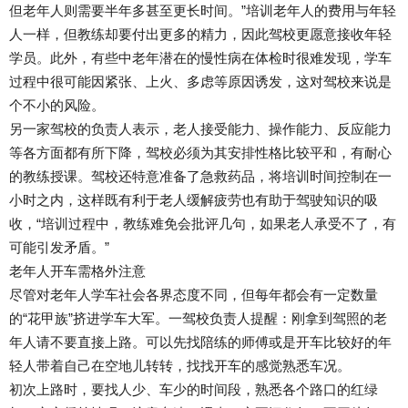
但老年人则需要半年多甚至更长时间。”培训老年人的费用与年轻
人一样，但教练却要付出更多的精力，因此驾校更愿意接收年轻
学员。此外，有些中老年潜在的慢性病在体检时很难发现，学车
过程中很可能因紧张、上火、多虑等原因诱发，这对驾校来说是
个不小的风险。
另一家驾校的负责人表示，老人接受能力、操作能力、反应能力
等各方面都有所下降，驾校必须为其安排性格比较平和，有耐心
的教练授课。驾校还特意准备了急救药品，将培训时间控制在一
小时之内，这样既有利于老人缓解疲劳也有助于驾驶知识的吸
收，“培训过程中，教练难免会批评几句，如果老人承受不了，有
可能引发矛盾。”
老年人开车需格外注意
尽管对老年人学车社会各界态度不同，但每年都会有一定数量
的“花甲族”挤进学车大军。一驾校负责人提醒：刚拿到驾照的老
年人请不要直接上路。可以先找陪练的师傅或是开车比较好的年
轻人带着自己在空地儿转转，找找开车的感觉熟悉车况。
初次上路时，要找人少、车少的时间段，熟悉各个路口的红绿