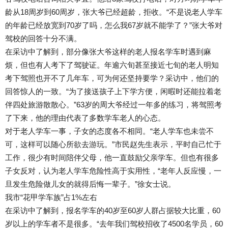
龄从18周岁到60周岁，张大爷已经超龄，拒收。“不是说老人学车
的年龄已经放宽到70岁了吗，怎么我67岁就不能学了？”张大爷对
驾校的回答十分不满。
在采访中了解到，部分像张大爷这样的老人报名学车时遇到麻
烦，但也有人考下了驾驶证。年逾六旬甚至接近七旬的老人明知
考下驾照也开不了几年车，可为何还坚持要学？采访中，他们的
回答惊人的一致。“为了接送孩子上下学方便，闲暇时还能拉着老
伴四处旅游散散心。”63岁的周大爷经过一年多的练习，将驾照考
了下来，他的理由代表了多数学车老人的心态。
对于老人学车一事，子女的态度各不相同。“老人学车也未尝不
可，这样可以随心所欲去游玩。”市民赵先生表示，平时自己忙于
工作，很少有时间陪伴父母，他一直鼓励父亲学车。但也有很多
子女反对，认为老人学车危险性高于实用性，“老年人反应慢，一
旦发生危险做儿女的就得后悔一辈子。”徐女士说。
我市“花甲学车族”占1%左右
在采访中了解到，报名学车的40岁至60岁人群占据较大比重，60
岁以上的学车者不是很多。“去年我们驾校招收了4500名学员，60