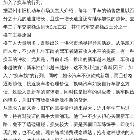
加入了换车的行列。
据温州市旧机动车市场负责人介绍，每年二手车的销售数量以百
分之十几的速度增长，且这一增长速度还有继续加快的趋势。去
年二手车交易额达到9亿元左右，其中汽车交易额占三分之一。
换车主要原因
换车人大量增多，反映出这一供求市场显得异常活跃。从供应方
面来看，不少有几年车龄的驾车者随着收入水平的提高，有一种
换车的冲动，尤其是，目前市场上推出的新车越来越多，车价越
来越便宜，新车性价比越来越好，这不免让他们“喜新厌旧”，加
入了“换车族”的行列。同时，如今汽车不仅款式新颖，而且价格
逐渐趋低，接近换车者心理价位，换辆汽车如换自行车那么方
便。这些人是新车的需求者，同时也是旧车的供应者，换车队伍
的增多，为旧车市场提供源源不断的货源。
从需求方面来看，旧车的需要量也越来越大，近几年学车热过
后，持有驾驶证的新手大量涌现。他们中不少人担心买辆新车上
路，免不了磕磕碰碰，损失较大，要是买辆旧车练练手，即使出
现刮擦，也不心痛。现在随着消费观念成熟，抱有这种想法的人