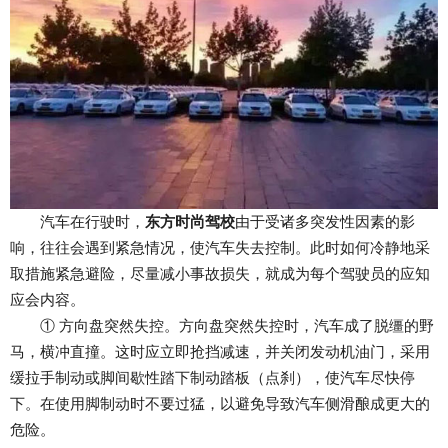
汽车在行驶时，
东方时尚驾校
由于受诸多突发性因素的影
响，往往会遇到紧急情况，使汽车失去控制。此时如何冷静地采
取措施紧急避险，尽量减小事故损失，就成为每个驾驶员的应知
应会内容。
① 方向盘突然失控。方向盘突然失控时，汽车成了脱缰的野
马，横冲直撞。这时应立即抢挡减速，并关闭发动机油门，采用
缓拉手制动或脚间歇性踏下制动踏板（点刹），使汽车尽快停
下。在使用脚制动时不要过猛，以避免导致汽车侧滑酿成更大的
危险。