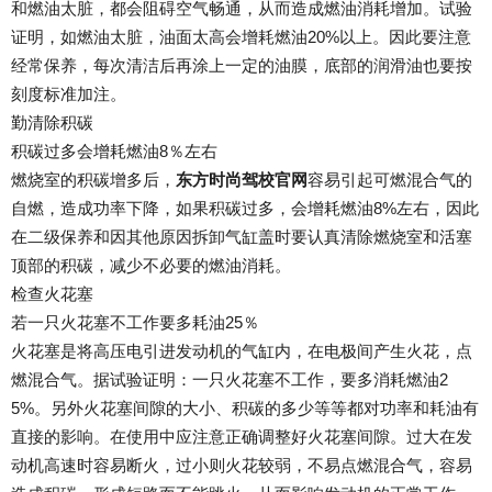
和燃油太脏，都会阻碍空气畅通，从而造成燃油消耗增加。试验
证明，如燃油太脏，油面太高会增耗燃油20%以上。因此要注意
经常保养，每次清洁后再涂上一定的油膜，底部的润滑油也要按
刻度标准加注。
勤清除积碳
积碳过多会增耗燃油8％左右
燃烧室的积碳增多后，
东方时尚驾校官网
容易引起可燃混合气的
自燃，造成功率下降，如果积碳过多，会增耗燃油8%左右，因此
在二级保养和因其他原因拆卸气缸盖时要认真清除燃烧室和活塞
顶部的积碳，减少不必要的燃油消耗。
检查火花塞
若一只火花塞不工作要多耗油25％
火花塞是将高压电引进发动机的气缸内，在电极间产生火花，点
燃混合气。据试验证明：一只火花塞不工作，要多消耗燃油2
5%。另外火花塞间隙的大小、积碳的多少等等都对功率和耗油有
直接的影响。在使用中应注意正确调整好火花塞间隙。过大在发
动机高速时容易断火，过小则火花较弱，不易点燃混合气，容易