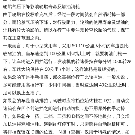
轮胎气压下降影响轮胎寿命及燃油消耗
由于轮胎在按标准充气后，经过一段时间就会自然消耗掉一部
分，而轮胎气压的下降，对行驶阻力、轮胎的使用寿命及燃油的
消耗有较大的影响。所以在行车中要注意检查轮胎的气压，保证
其在正常范围之内。
一般而言，对于小型乘用车，采用 90-110公里 /小时的车速是比
较省油的。当车速达到 100公里 /小时以上时，就要将油门松一
下，让车辆进入四挡运行，发动机的转速保持在每分钟 1500转左
右，车速大约保持在 90公里 /小时，这样油耗是最经济的。
如果您的车是手动排挡，那么高挡位行车比较省油。一般来说，
尽可能使用高挡行车，少用中间挡，当时速达到 40公里以上时，
足可以换上五挡了。
如果您的车是自动排挡，驾驶时应将挡位始终挂在 D挡，自动变
速箱会在四个前进挡之间进行自动切换，您不用额外的手动操
作。如果您在一挡、二挡、三挡和 D挡之间不停地换挡，只会增
加机油损耗和油耗。遇到红灯停车时，只需踩住自动踏板即可，
将排挡保留在 D挡的位置。 N挡（空挡）仅用于特殊的情况，如