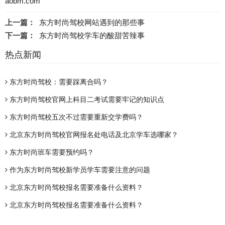
aobm.com
上一篇：
东方时尚驾校网站遇到的那些事
下一篇：
东方时尚驾校学车的酸甜苦辣事
热点新闻
东方时尚驾校：需要踩离合吗？
东方时尚驾校官网上科目二考试需要牢记的知识点
东方时尚驾校五次不过需要重新交学费吗？
北京东方时尚驾校官网报名处电话及北京学车选哪家？
东方时尚班车需要预约吗？
作为东方时尚驾校新学员学车需要注意的问题
北京东方时尚驾校报名需要准备什么资料？
北京东方时尚驾校报名需要准备什么资料？