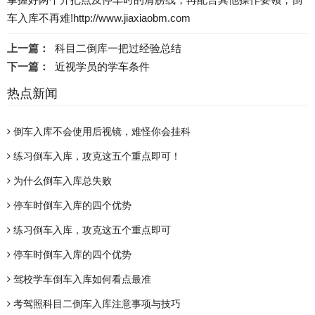
车入库不再难!http://www.jiaxiaobm.com
上一篇：
科目二倒库一把过经验总结
下一篇：
近视学员的学车条件
热点新闻
倒车入库不会使用后视镜，难怪你会挂科
练习倒车入库，攻克这五个重点即可！
为什么倒车入库总失败
停车时倒车入库的四个优势
练习倒车入库，攻克这五个重点即可
停车时倒车入库的四个优势
驾校学车倒车入库如何看点最准
考驾照科目二倒车入库注意事项与技巧