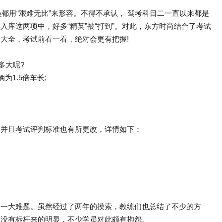
都用“艰难无比”来形容。不得不承认， 驾考科目二一直以来都是
库这两项中，好多“精英”被“打到”。对此，东方时尚结合了考试
大全，考试前看一看，绝对会更有把握!
多大呢?
为1.5倍车长;
，并且考试评判标准也有所更改，详情如下：
是一大难题。虽然经过了两年的摸索，教练们也总结了不少的方
然没有标杆来的明显，不少学员对此颇有抱怨。