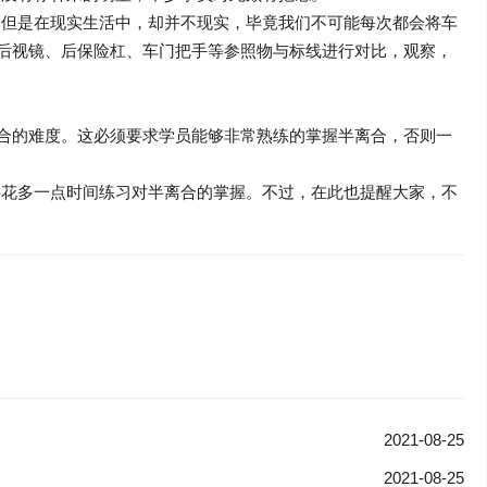
，但是在现实生活中，却并不现实，毕竟我们不可能每次都会将车
用后视镜、后保险杠、车门把手等参照物与标线进行对比，观察，
配合的难度。这必须要求学员能够非常熟练的掌握半离合，否则一
要花多一点时间练习对半离合的掌握。不过，在此也提醒大家，不
2021-08-25
2021-08-25