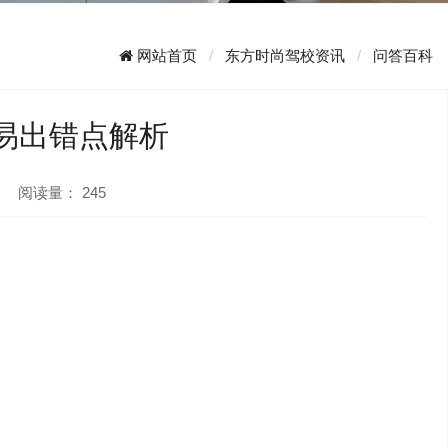
网站首页
东方时尚驾校资讯
问答百科
易出错点解析
阅读量：
245