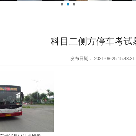
科目二侧方停车考试
发布日期：
2021-08-25 15:48:21