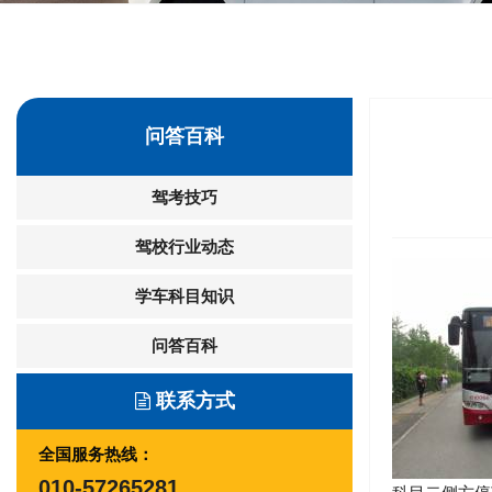
问答百科
驾考技巧
驾校行业动态
学车科目知识
问答百科
联系方式
全国服务热线：
010-57265281