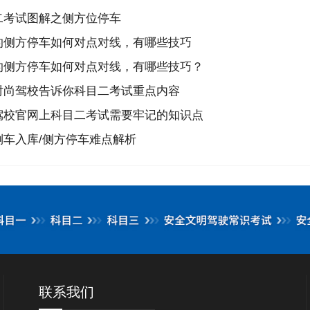
二考试图解之侧方位停车
的侧方停车如何对点对线，有哪些技巧
的侧方停车如何对点对线，有哪些技巧？
时尚驾校告诉你科目二考试重点内容
驾校官网上科目二考试需要牢记的知识点
车入库/侧方停车难点解析
联系我们