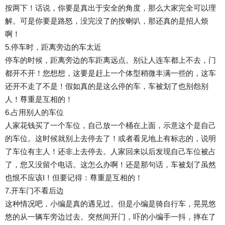
按两下！话说，你要是真出于安全的角度，那么大家完全可以理
解。可是你要是路怒，没完没了的按喇叭，那还真的是招人烦
啊！
5.停车时，距离旁边的车太近
停车的时候，距离旁边的车距离远点。别让人连车都上不去，门
都开不开！您想想，这要是赶上一个体型稍微丰满一些的，这车
还开不走了不是！假如真的是这么停的车，车被划了也别怨别
人！尊重是互相的！
6.占用别人的车位
人家花钱买了一个车位，自己放一个桶在上面，示意这个是自己
的车位。这时候就别上去停去了！或者看见地上有标志的，说明
了车位有主人！还非上去停去。人家回来以后发现自己车位被占
了，您又没留个电话。这怎么办啊！还是那句话，车被划了虽然
也恨不应该I！但要记得：尊重是互相的！
7.开车门不看后边
这种情况吧，小编是真的遇见过。但是小编是骑自行车，晃晃悠
悠的从一辆车旁边过去。突然间开门，吓的小编手一抖，摔在了