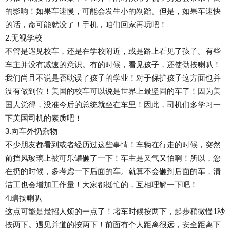
的影响！如果车速慢，可能会发生小的剐蹭。但是，如果车速快
的话，命可能就没了！手机，咱们回家再玩吧！
2.无视学校
不管是遇见校车，还是在学校附近，或是路上看见了孩子。有些
车主并没有减速的意识。有的时候，看见孩子，还使劲按喇叭！
我们尚且不说是否耽误了孩子的学业！对于保护孩子这方面也并
没有做到位！美国的校车可以说是世界上最坚固的车了！因为美
国人觉得，没准今后的总统就坐在车里！因此，司机们多学习一
下美国司机的素质吧！
3.向车外扔杂物
不少朋友都看到或者经历过这些事情！车辆在行走的时候，突然
前挡风玻璃上被可乐罐砸了一下！车主是又气又怕啊！所以，您
在扔的时候，多考虑一下后面的车。就算不会砸到后面的车，清
洁工也会增加工作量！大家都挺忙的，互相理解一下吧！
4.瞎按喇叭
这点可能是最招人烦的一点了！堵车时候按两下，起步稍微慢1秒
按两下。遇见并道的按两下！前面有个人距离很远，安全距离下