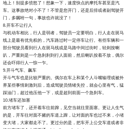
地上！别提多愤怒了！想象一下，速度快点的摩托车甚至是汽
车。这事故绝对小不了！不管是您开门，还是后排或者副驾驶开
门，多嘱咐一句，事故也许就没了！
8.开车不让行人
与机动车相比，行人是弱者，驾驶员一定要明白，行人走在斑马
线上是最有优先权的，汽车路过时一定停车让行。有些车辆和一
部分驾驶员看到行人在斑马线或是马路中间过街时，轻则按喇
叭，严重则是一个急刹刹到行人面前，然后喇叭按着不放，偶尔
还会吓得行人一惊一乍。
9.开斗气车、飙车
开斗气车也是比较严重的。偶尔在车上和某个人斗嘴输理或被外
界某些事情刺激到后，造成驾驶员情绪失控，就会心里有气，猛
踩油门，超过他压他一下，或是超到前面一个急刹车。
10.堵车还加塞
前方堵车了，还开着车往前蹿，见空当就往里面塞。更让人生气
的是，开车往对面不赌的车道上蹿，让对面的车也过不来，小堵
变大堵，大家都走不了。更过分的是，把车开上公交车道或者非