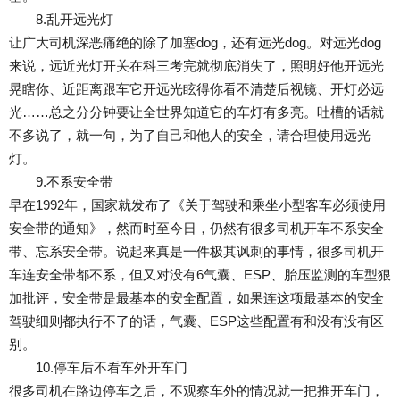
8.乱开远光灯
让广大司机深恶痛绝的除了加塞dog，还有远光dog。对远光dog
来说，远近光灯开关在科三考完就彻底消失了，照明好他开远光
晃瞎你、近距离跟车它开远光眩得你看不清楚后视镜、开灯必远
光……总之分分钟要让全世界知道它的车灯有多亮。吐槽的话就
不多说了，就一句，为了自己和他人的安全，请合理使用远光
灯。
9.不系安全带
早在1992年，国家就发布了《关于驾驶和乘坐小型客车必须使用
安全带的通知》，然而时至今日，仍然有很多司机开车不系安全
带、忘系安全带。说起来真是一件极其讽刺的事情，很多司机开
车连安全带都不系，但又对没有6气囊、ESP、胎压监测的车型狠
加批评，安全带是最基本的安全配置，如果连这项最基本的安全
驾驶细则都执行不了的话，气囊、ESP这些配置有和没有没有区
别。
10.停车后不看车外开车门
很多司机在路边停车之后，不观察车外的情况就一把推开车门，