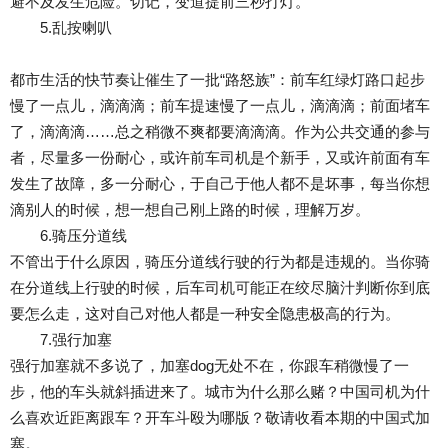
避不及发生危险。切记，变道提前三秒打灯。
5.乱按喇叭
都市生活的快节奏让催生了一批“路怒族”：前车红绿灯路口起步
慢了一点儿，滴滴滴；前车提速慢了一点儿，滴滴滴；前面堵车
了，滴滴滴……总之稍微不爽都要滴滴滴。作为公共交通的参与
者，尽量多一份耐心，或许前车司机是个新手，又或许前面有车
发生了故障，多一分耐心，于自己于他人都不是坏事，每当你想
滴别人的时候，想一想自己刚上路的时候，理解万岁。
6.骑压分道线
不管出于什么原因，骑压分道线行驶的行为都是违规的。当你骑
在分道线上行驶的时候，后车司机可能正在绞尽脑汁判断你到底
要怎么走，这对自己对他人都是一种安全隐患极高的行为。
7.强行加塞
强行加塞就不多说了，加塞dog无处不在，你跟车稍微慢了一
步，他的车头就斜插进来了。城市为什么那么赌？中国司机为什
么喜欢近距离跟车？开车斗殴为哪版？敬请收看本期的中国式加
塞。