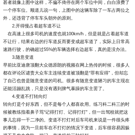
甚者就像上图中这样，不偏不倚停在两个车位中间，白白浪费了
一个停车位。顺道儿说一句，上图中的这辆车除了一车占两位之
外，还违背了停车车头朝外的原则。
2.开得慢占着超车道不让
在高速上很多司机的速度也就100km/h，但是就是占着超车道
不让行，结果右边的行车道反而要变成超车道了，实际上日常高
速路行驶，的确超过55%的车辆选择右边超车，真的是没办法。
3.随意变道
早前比亚迪唐顶翻大众德原朗的视频在网上热传的时候，很多人
都在评论区谴责大众车主连续变道被顶翻是“罪有应得”，但却忘
了自己也曾是随意变道的司机。很多有随意变道陋习的车主现在
还能活蹦乱跳，只是没有遇到脾气暴躁的车主罢了。
4.变道不打转向灯
转向灯是个好东西，但不是每个人都喜欢用。练习科二科三的时
候被教练指着鼻子骂“记得打灯、记得打灯”，但一出驾校就把这
事儿忘得一干二净的。变道不打灯对后车司机来说是一件很头疼
的事情，因为一旦前车在不打灯的情况下变道，后车很容易因躲