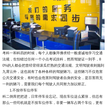
考科一和科四的时候，每个人都像拜佛求经一般虔诚地学习交通
法规，生怕错过任何一个小点考试挂科，然而驾驶证一到手，8
0%的人都会把曾经背得滚瓜烂熟的交通法规、文明驾驶准则抛到
九霄云外，这也就有了各种各样的驾驶陋习。这些陋习不仅危害
公共交通安全，有时也会危害到驾驶者自身的安全，是百害而无
一利的陋习，需要我们每个驾驶人共同努力加以矫正。
1.不按停车位停车
科二倒库把把进，日常停车全忘记。现在车位这么紧张，但总有
那么一些司机就是不按车位停车，非要一辆车占两个车位，更有