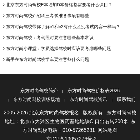
北京东方时尚驾校E本增加D本价格都需要考什么课目？
东方时尚驾校介绍科三考试准备事项有哪些
东方时尚驾校带你了解c1和c2有什么区别考试内容一样吗？
东方时尚驾校：考驾照时要注意哪些基本常识
东方时尚小课堂：学员选择驾校时应该要考虑哪些问题
新手在东方时尚驾校学车要注意些什么问题
东方时尚驾校简介
东方时尚驾校价格表2026
东方时尚驾校训练场地
东方时尚驾校资讯
联系我们
2005-2026 北京东方时尚驾校报名 版权所有 东方时尚驾校
地址：北京市大兴区生物医药基地地铁C 口出右转200米 东
方时尚驾校电话：010-57265281
网站地图
京ICP备19057276号-2