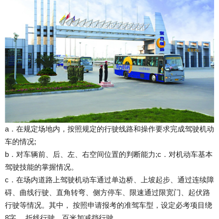
a．在规定场地内，按照规定的行驶线路和操作要求完成驾驶机动
车的情况;
b．对车辆前、后、左、右空间位置的判断能力;c．对机动车基本
驾驶技能的掌握情况。
c．在场内道路上驾驶机动车通过单边桥、上坡起步、通过连续障
碍、曲线行驶、直角转弯、侧方停车、限速通过限宽门、起伏路
行驶等情况。其中， 按照申请报考的准驾车型，设定必考项目绕
8字、 折线行驶、百米加减挡行驶。