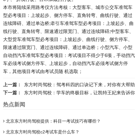
本市将陆续采用路考仪方法考核：大型客车、城市公交车准驾车
型必考项目：上坡起步、侧方停车、直角转弯、曲线行驶、通过
连续障碍、通过单边桥;牵引车准驾车型必考项目：上坡起步、曲
线行驶、直角转弯、限速通过限宽门、通过连续障碍;中型客车、
大型货车准驾车型必考项目：上坡起步、曲线行驶、侧方停车、
限速通过限宽门、通过连续障碍、通过单边桥；小型汽车、小型
自动挡汽车准驾车型必考项目：考试项目不得少于6项，手动挡汽
车必须考试侧方停车、上坡起步，自动挡汽车必须考试侧方停
车，其他项目考试由考试员随 机选取；
上一篇：
东方时尚驾校：驾考科四的口诀记下来，对你有大帮助
下一篇：
东方时尚驾校：学车的终极目标，让凯特王妃来告诉你
热点新闻
北京东方时尚驾校提供：科目一考试技巧有哪些？
北京东方时尚驾校c2考试车是什么车？