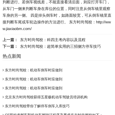
判断进行。若倒车视线差，不能直接看清后面，则应打开车门，
从车门一侧来判断车身在库位的位置，同时注意从倒车镜里观察
车身的另一侧。 四是掉头倒车时，如路面较宽，可从倒车镜里直
接判断车尾或车轮边操作的方法进行。 东方时尚驾校：http://ww
w.jiaxiaobm.com/
上一篇：
东方时尚驾校：科四主考内容以及流程
下一篇：
东方时尚驾校：超简单实用的三招侧方停车技巧
热点新闻
东方时尚驾校：机动车倒车时应做到
东方时尚驾校：机动车倒车时应做到
东方时尚驾校：机动车倒车时应做到
北京东方时尚驾校获得五星极机动车驾驶员培训机构
东方时尚驾校带你了解停车倒车入库技巧