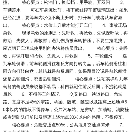
撞。 核心要点：松油门，换低挡，用手刹、开双闪 3、
车辆落水 可在车身沉没前，摇下或砸碎车窗玻璃逃出；如果
已经沉没，要等车内水位不断上升时，打开车门或者从车窗游
出。 核心要点：水位上升后才能打开车门 4、事故现场
急救 现场急救的原则是：先呼救，再抢救，先试探呼吸，再
救治，先救人，再救财；遇到伤员被车辆挤压，不要生拉硬拽，
应该切开车辆或使用别的办法将伤员救出。 核心要点：先呼
救，再试呼吸和抢救，先救人，再救财 5、车轮侧滑 遇
到车轮侧滑，前车轮侧滑往相反方向打转向盘，后车轮侧滑往相
同方向打转向盘，总结就是前反后同，如果题目没说是前轮侧滑
还是后轮侧滑，都当后轮侧滑。 核心要点：这项实操对几年
驾龄的驾驶员来说都不容易，科四就记住前反后同，不提轮就是
后轮 6、不得停车的情况 交叉路口、铁道路口、急转
路、宽度不足4米的窄路、桥梁、陡坡、隧道以及距离上述地点5
0米以内的路段不得停车；公共汽车站、急救站、加油站、消防栓
或者消防队门前以及距离上述地点30米以内的路段，不得停车。
核心要点：危险交通点50米，公共服务交通点30米 7、