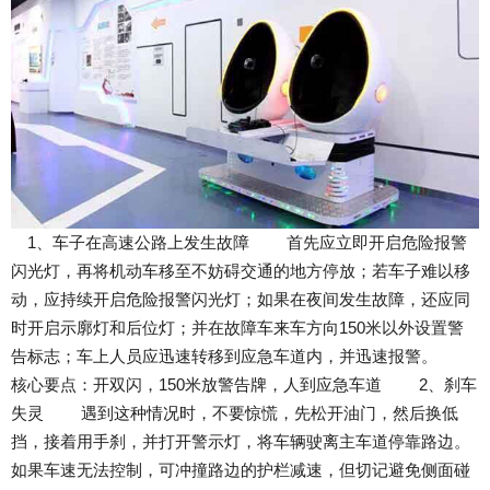
1、车子在高速公路上发生故障 首先应立即开启危险报警
闪光灯，再将机动车移至不妨碍交通的地方停放；若车子难以移
动，应持续开启危险报警闪光灯；如果在夜间发生故障，还应同
时开启示廓灯和后位灯；并在故障车来车方向150米以外设置警
告标志；车上人员应迅速转移到应急车道内，并迅速报警。
核心要点：开双闪，150米放警告牌，人到应急车道 2、刹车
失灵 遇到这种情况时，不要惊慌，先松开油门，然后换低
挡，接着用手刹，并打开警示灯，将车辆驶离主车道停靠路边。
如果车速无法控制，可冲撞路边的护栏减速，但切记避免侧面碰