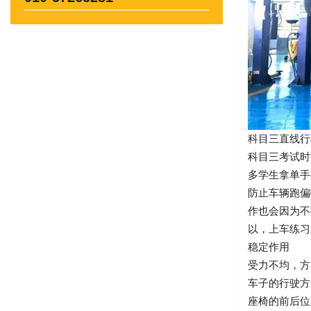
科目三直线
科目三考试时
多学生拿单手
防止车辆跑
作也会因为
以，上车练
稳定作用 
受力不均，
车子的行驶
座椅的前后