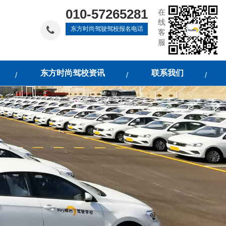
010-57265281
在
线
东方时尚驾驶驾校报名电话
客
服
东方时尚驾校资讯
联系我们