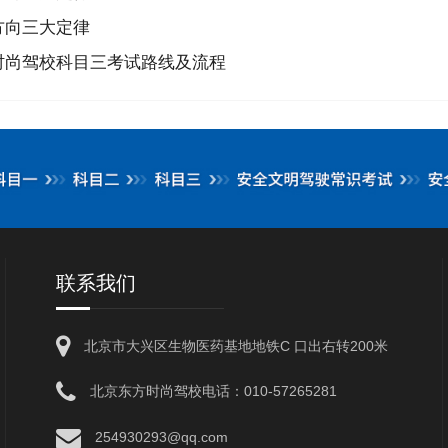
方向三大定律
时尚驾校科目三考试路线及流程
联系我们
北京市大兴区生物医药基地地铁C 口出右转200米
北京东方时尚驾校电话：010-57265281
254930293@qq.com