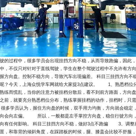
行驶的过程中，很多学员会出现挂挡方向不稳，从而导致跑偏，因此
中，不仅只对针对于直线驾驶，学生在整个驾驶过程中不允许有方
握方向盘。控制不稳方向，导致汽车出现偏差。 科目三挂挡方向
偏呢？今天，上海众悦学车网就给大家提3点建议。 1、熟悉档位
不熟练而慌乱，当你的注意力被挂档分散后，看不到前方路面，方向
习之前，就要充分熟悉档位分布，熟练掌握挂档的动作，挂档时，只
很多学员认为，握住方向盘的时候，双手用力均衡，方向就会稳定，
方向会向左偏。 所以，一般都是左手掌控方向盘，稳住行驶方向，
方向有任何影响。 科目三挂挡方向不稳，做好3点不跑偏 3、调
位置，和靠背的倾斜角度，在踩踏板的时候，腿、膝盖会比较不舒服