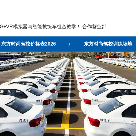
G+VR模拟器与智能教练车组合教学！ 合作营业部
东方时尚驾校价格表2026
东方时尚驾校训练场地