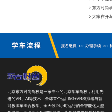
东方时尚
大家在开
北京东方时尚驾校是一家专业的北京学车驾校，利用先
进的VR、AI等技术，全球首个运用5G+VR模拟器与智
能教练车组合教学、全天候24小时运行的全智能化大型