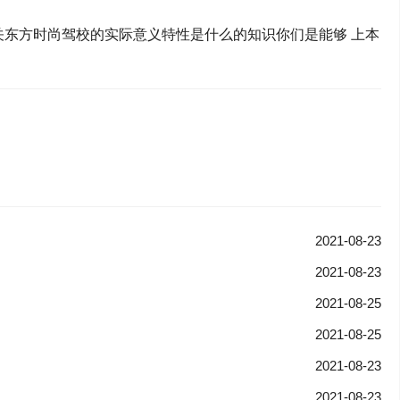
东方时尚驾校的实际意义特性是什么的知识你们是能够 上本
2021-08-23
2021-08-23
2021-08-25
2021-08-25
2021-08-23
2021-08-23