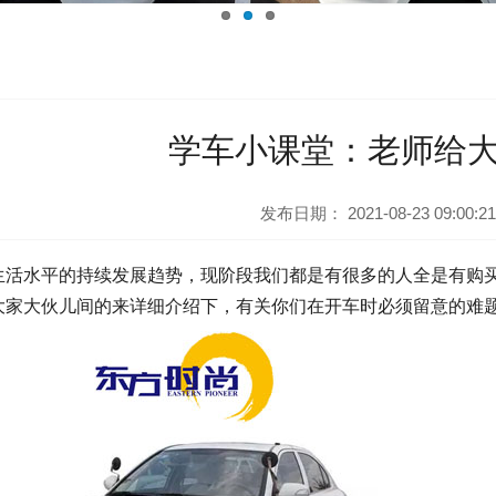
学车小课堂：老师给
发布日期：
2021-08-23 09:00:21
生活水平的持续发展趋势，现阶段我们都是有很多的人全是有购
大家大伙儿间的来详细介绍下，有关你们在开车时必须留意的难