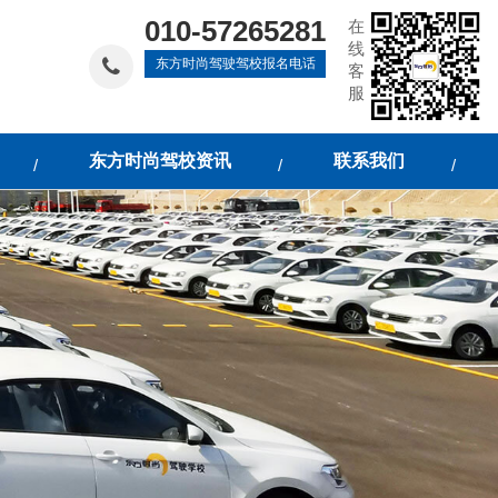
010-57265281
在
线
东方时尚驾驶驾校报名电话
客
服
东方时尚驾校资讯
联系我们