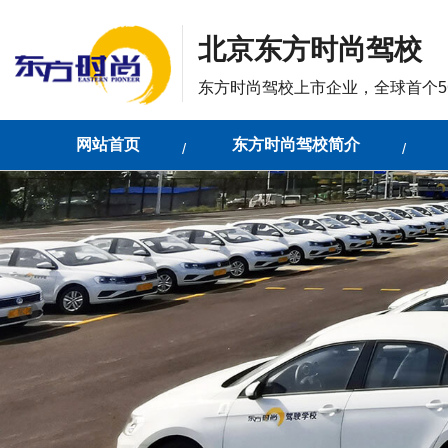
北京东方时尚驾校
东方时尚驾校上市企业，全球首个5
网站首页
东方时尚驾校简介